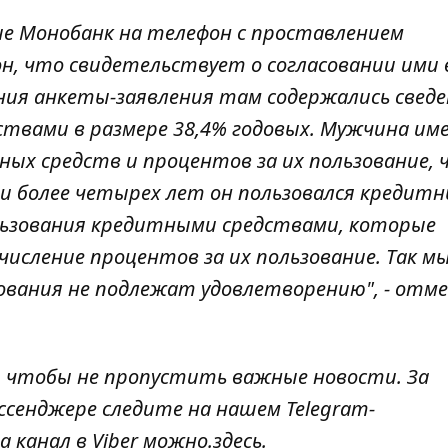
ие Монобанк на телефон с проставлением
н, что свидетельствует о согласовании ими 
ния анкеты-заявления там содержались сведе
ствами в размере 38,4% годовых. Мужчина им
ых средств и процентов за их пользование, 
и более четырех лет он пользовался кредит
ользования кредитными средствами, которые
числение процентов за их пользование. Так м
бования не подлежат удовлетворению", - отм
, чтобы не пропустить важные новости. За
ссенджере следите на нашем Telegram-
а канал в Viber можно.
здесь
.