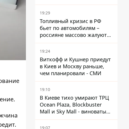
украинский - Минобороны
страны
19:29
Топливный кризис в РФ
бьет по автомобилям –
россияне массово жалуются
на поломки из-за
некачественного бензина
19:24
Виткофф и Кушнер приедут
в Киев и Москву раньше,
чем планировали - СМИ
ование
19:10
В Киеве тихо умирают ТРЦ
ение.
Ocean Plaza, Blockbuster
Mall и Sky Mall - виноваты
ужчина
ленивые менеджеры и
редит.
каннибализм
19:07