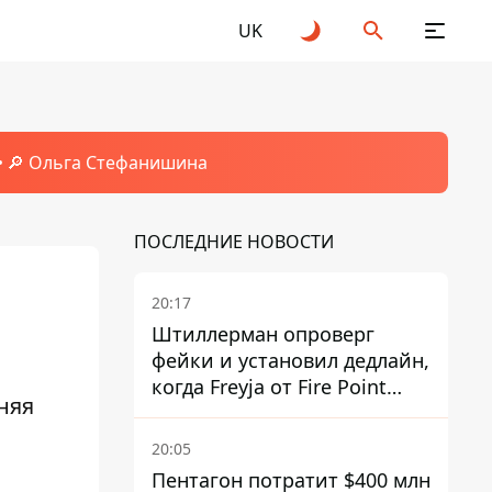
UK
🔎 Ольга Стефанишина
ПОСЛЕДНИЕ НОВОСТИ
20:17
Штиллерман опроверг
фейки и установил дедлайн,
когда Freyja от Fire Point
няя
полноценно заработает
против баллистики
20:05
Пентагон потратит $400 млн