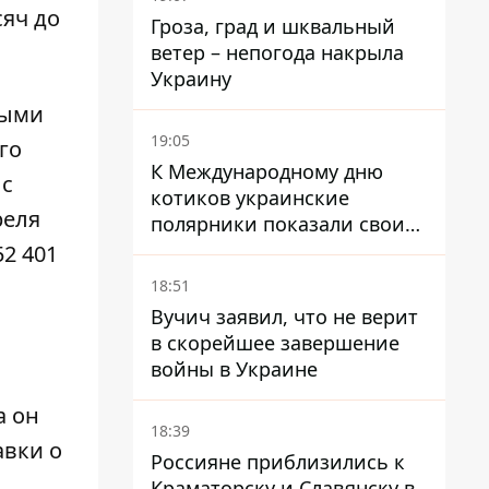
яч до
Гроза, град и шквальный
ветер – непогода накрыла
Украину
ными
19:05
го
К Международному дню
 с
котиков украинские
реля
полярники показали своих
полярников в Антарктиде
2 401
18:51
Вучич заявил, что не верит
в скорейшее завершение
войны в Украине
а он
18:39
авки о
Россияне приблизились к
Краматорску и Славянску в