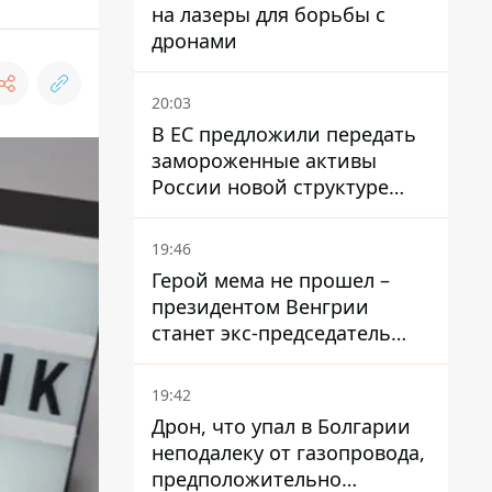
на лазеры для борьбы с
дронами
20:03
В ЕС предложили передать
замороженные активы
России новой структуре
блока
19:46
Герой мема не прошел –
президентом Венгрии
станет экс-председатель
Верховного Суда, которого
критиковал Орбан.
19:42
Дрон, что упал в Болгарии
неподалеку от газопровода,
предположительно