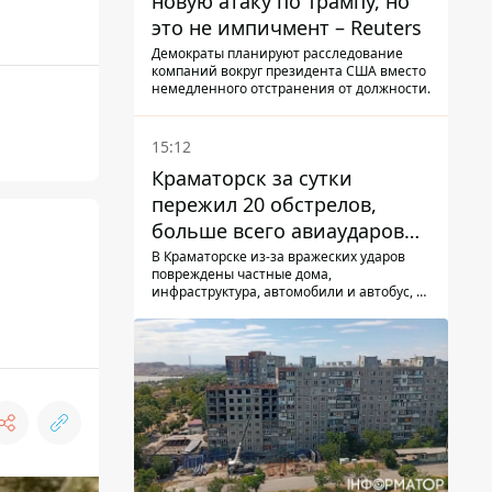
новую атаку по Трампу, но
это не импичмент – Reuters
Демократы планируют расследование
компаний вокруг президента США вместо
немедленного отстранения от должности.
15:12
Краматорск за сутки
пережил 20 обстрелов,
больше всего авиаударов
КАБ-250
В Краматорске из-за вражеских ударов
повреждены частные дома,
инфраструктура, автомобили и автобус, а
всего за сутки на Донетчине погиб один
человек и еще 15 получили ранения