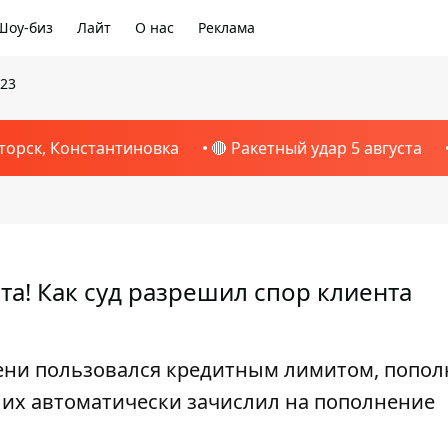
Шоу-биз
Лайт
О нас
Реклама
023
торск, Константиновка
🔴 Ракетный удар 5 августа
та! Как суд разрешил спор клиента
ени пользовался кредитным лимитом, попол
 их автоматически зачислил на пополнение