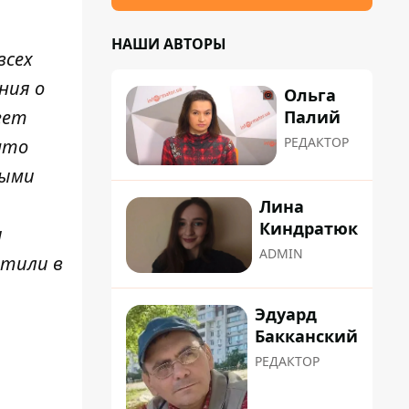
НАШИ АВТОРЫ
всех
ния о
Ольга
еет
Палий
РЕДАКТОР
что
ными
Лина
Киндратюк
ы
ADMIN
етили в
Эдуард
Бакканский
РЕДАКТОР