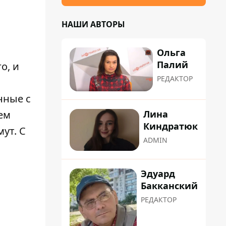
НАШИ АВТОРЫ
Ольга
Палий
о, и
РЕДАКТОР
нные с
ем
Лина
Киндратюк
ут. С
ADMIN
Эдуард
Бакканский
РЕДАКТОР