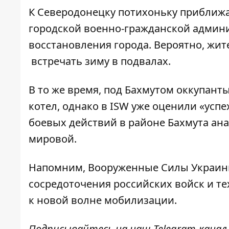
К Северодонецку потихоньку
приближа
городской военно-гражданской админи
восстановления города. Вероятно, жит
встречать зиму в подвалах
.
В то же время, под
Бахмутом
оккупанты
котел, однако в ISW уже
оценили
«успе
боевых действий в районе Бахмута
ана
мировой
.
Напомним, Вооруженные Силы Украин
сосредоточения российских войск и те
к новой волне мобилизации.
Подписывайтесь на наш
Telegram-канал