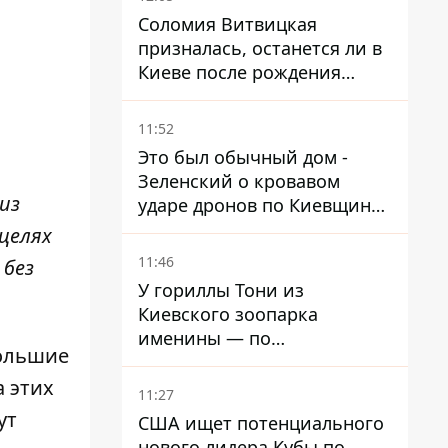
Соломия Витвицкая
призналась, останется ли в
Киеве после рождения
ребенка
11:52
Это был обычный дом -
Зеленский о кровавом
из
ударе дронов по Киевщине,
где погибли дедушка,
целях
бабушка и их малолетний
11:46
 без
внук
У гориллы Тони из
Киевского зоопарка
именины — по
большие
человеческим меркам ему
а этих
уже больше 90 лет
11:27
ут
США ищет потенциального
нового лидера Кубы по