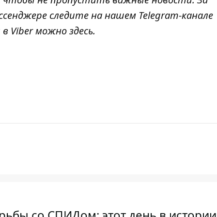
ссенджере следите на нашем Telegram-канале
 в Viber можно
здесь
.
рьбы со СПИДом: этот день в истории