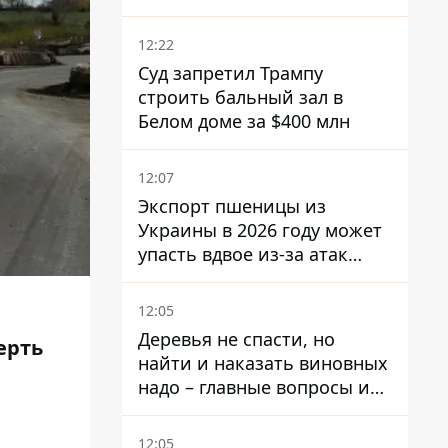
Patriot - СМИ
12:22
Суд запретил Трампу
строить бальный зал в
Белом доме за $400 млн
12:07
Экспорт пшеницы из
Украины в 2026 году может
упасть вдвое из-за атак
россиян по портам
12:05
Деревья не спасти, но
ерть
найти и наказать виновных
надо – главные вопросы и
выводы из конфликта на
Теремках
12:05