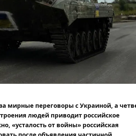
за мирные переговоры с Украиной, а четв
строения людей приводит российское
о, «усталость от войны» российская
вовать после объявления частичной