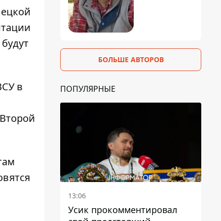
нецкой
итации
 будут
БОЛЬШЕ АВТОРОВ
ВСУ в
ПОПУЛЯРНЫЕ
 Второй
там
овятся
13:06
Усик прокомментировал