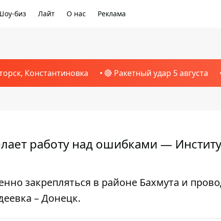
Шоу-биз
Лайт
О нас
Реклама
торск, Константиновка
🔴 Ракетный удар 5 августа
делает работу над ошибками — Институ
енно закрепляться в районе Бахмута и пров
еевка – Донецк.