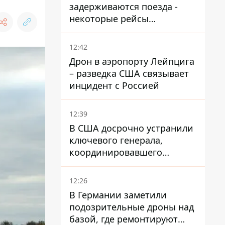
задерживаются поезда -
некоторые рейсы
опаздывают более чем на
12 часов
12:42
Дрон в аэропорту Лейпцига
– разведка США связывает
инцидент с Россией
12:39
В США досрочно устранили
ключевого генерала,
координировавшего
поддержку Украины -
причину умалчивают
12:26
В Германии заметили
подозрительные дроны над
базой, где ремонтируют