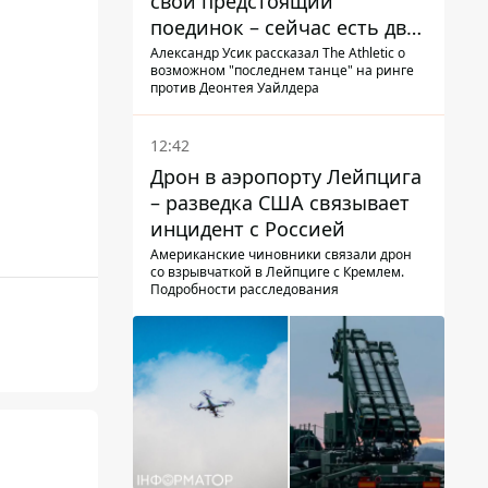
свой предстоящий
поединок – сейчас есть два
варианта
Александр Усик рассказал The Athletic о
возможном "последнем танце" на ринге
против Деонтея Уайлдера
12:42
Дрон в аэропорту Лейпцига
– разведка США связывает
инцидент с Россией
Американские чиновники связали дрон
со взрывчаткой в ​​Лейпциге с Кремлем.
Подробности расследования