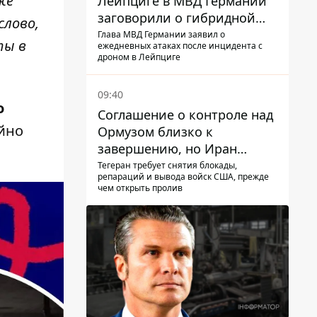
же
Лейпциге в МВД Германии
заговорили о гибридной
слово,
войне – мы ежедневно цель
Глава МВД Германии заявил о
ты в
ежедневных атаках после инцидента с
дроном в Лейпциге
09:40
о
Соглашение о контроле над
йно
Ормузом близко к
завершению, но Иран
выдвинул новые
Тегеран требует снятия блокады,
репараций и вывода войск США, прежде
требования – СМИ
чем открыть пролив
раскрыли подробности