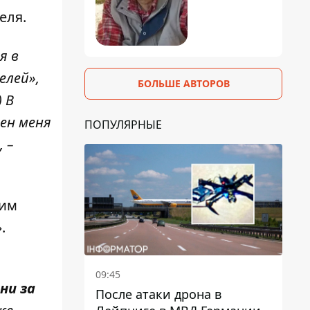
еля.
я в
елей»,
БОЛЬШЕ АВТОРОВ
 В
ен меня
ПОПУЛЯРНЫЕ
 –
ким
.
09:45
ни за
После атаки дрона в