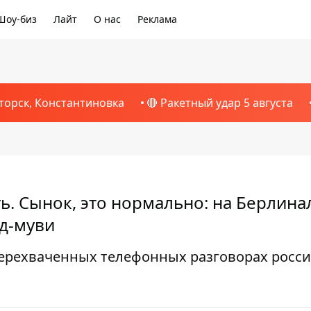
Шоу-биз
Лайт
О нас
Реклама
торск, Константиновка
🔴 Ракетный удар 5 августа
ь. Сынок, это нормально: на Берлина
уд-муви
ерехваченных телефонных разговорах росс