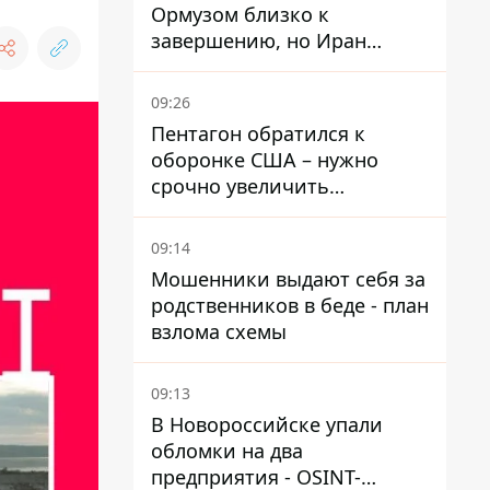
Ормузом близко к
завершению, но Иран
выдвинул новые
требования – СМИ
09:26
раскрыли подробности
Пентагон обратился к
оборонке США – нужно
срочно увеличить
производство вооружений
09:14
Мошенники выдают себя за
родственников в беде - план
взлома схемы
09:13
В Новороссийске упали
обломки на два
предприятия - OSINT-