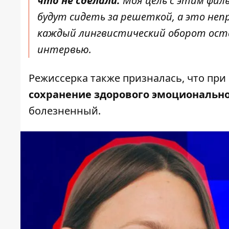
что не сделали.
Моя цель с этим фил
будут сидеть за решеткой, а это непр
каждый лингвистический оборот оста
интервью.
Режиссерка также призналась, что пр
сохранение здорового эмоционально
болезненный.