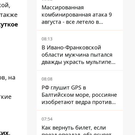
кой,
Массированная
 также
комбинированная атака 9
августа - все летело в
жуткое
Одессу, есть карта полета
ракет
08:13
В Ивано-Франковской
области мужчина пытался
дважды украсть мультипечь
из Эпицентра - суд вынес
приговор
в, на
08:08
РФ глушит GPS в
Балтийском море, россияне
кие
изобретают ведра против
РЭБ
07:54
Как вернуть билет, если
ких,
поезд опоздал, объясняет