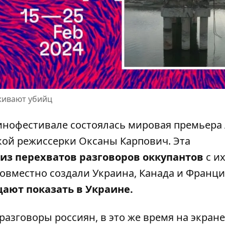
живают убийц
инофестивале состоялась мировая
премьера
кой режиссерки Оксаны Карпович. Эта
из перехватов разговоров оккупантов
с и
вместно создали Украина, Канада и Франци
ают показать в Украине.
азговоры россиян, в это же время на экране