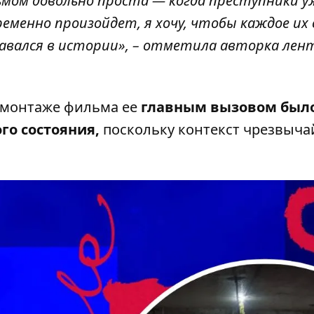
ьмом довольно проста — когда преступники у
еменно произойдет, я хочу, чтобы каждое их 
вался в истории», –
отметила
авторка лен
и монтаже фильма ее
главным вызовом был
го состояния,
поскольку контекст чрезвыча