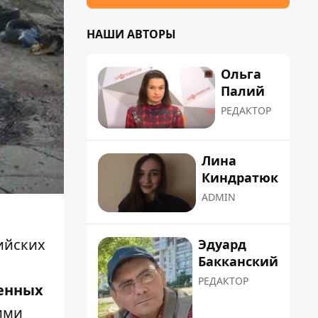
НАШИ АВТОРЫ
Ольга
Палий
РЕДАКТОР
Лина
Киндратюк
ADMIN
ийских
Эдуард
Бакканский
РЕДАКТОР
оенных
ими