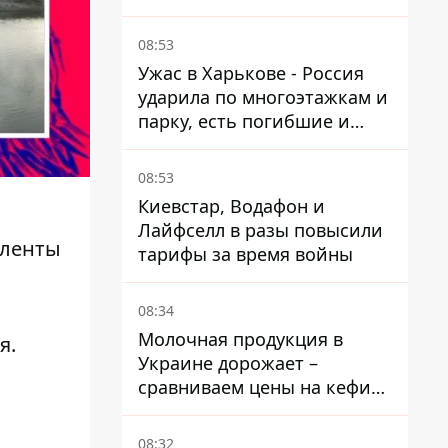
каналы предполагают удар
по порту
08:53
Ужас в Харькове - Россия
ударила по многоэтажкам и
парку, есть погибшие и
раненые
08:53
Киевстар, Водафон и
Лайфселл в разы повысили
ленты
тарифы за время войны
х
08:34
Молочная продукция в
я.
Украине дорожает –
сравниваем цены на кефир
в супермаркетах
08:32