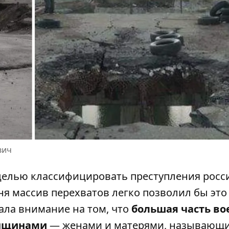
вич
 целью классифицировать преступления росс
я массив перехватов легко позволил бы это
вала внимание на том, что
большая часть в
енщинами
— женами и матерями, называющ