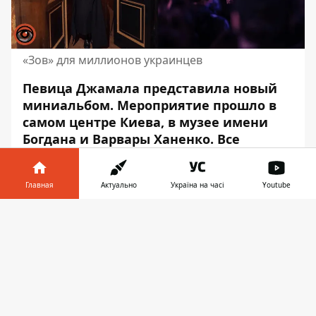
«Зов» для миллионов украинцев
Певица
Джамала
представила новый
миниальбом. Мероприятие прошло в
самом центре Киева, в музее имени
Богдана и Варвары Ханенко. Все
средства от собрания Джамала
традиционно пошлёт на нужды ВСУ.
Главная
Актуально
Україна на часі
Youtube
«5 ноября. Специальный камерный
Информатор в
концерт в музее Ханенко. Всего 50
Скачать
телефоне
👉
билетов, каждый – 100 % донат ребятам
и девушкам 57-й бригады под Херсоном».
Этим
постом
Джамала приглашала своих
поклонников на презентацию
миниальбома «Зов». Судя по