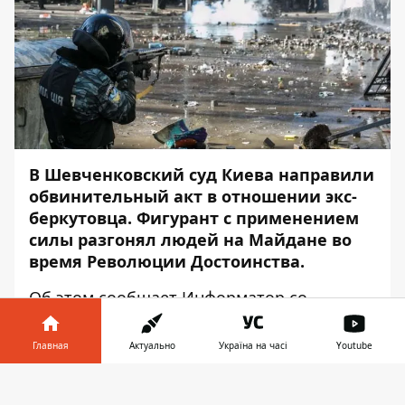
В Шевченковский суд Киева направили
обвинительный акт в отношении экс-
беркутовца. Фигурант с применением
силы разгонял людей на Майдане во
время Революции Достоинства.
Об этом сообщает
Информатор
со
ссылкой на
пресс-службу
Офиса
генпрокурора
.
Главная
Актуально
Україна на часі
Youtube
Бывший сотрудник «Беркута» 30 ноября
Информатор в
Скачать
2013 года на Площади Независимости в
телефоне
👉