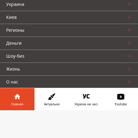
Украина
Киев
Регионы
Деньги
Шоу-биз
Жизнь
О нас
Главная
Актуально
Україна на часі
Youtube
Информатор в
Скачать
телефоне
👉
Информатор проекты
Столица
Ваши финансы
Авто
Geek