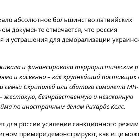
ало абсолютное большинство латвийских
ном документе отмечается, что россия
я и устрашения для деморализации украинс
рживала и финансировала террористические
рямо и косвенно – как крупнейший поставщик
и семьи Скрипалей или сбитого самолета МН-1
 — жестокую, безнравственную и незаконную
ейма
по иностранным делам Рихардс Колс
.
ет для россии усиление санкционного режим
кретном примере демонстрируют, как еще мож