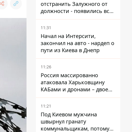
отстранить Залужного от
должности - появились все
признаки
11:31
Начал на Интерсити,
закончил на авто - нардеп о
пути из Киева в Днепр
11:26
Россия массированно
атаковала Харьковщину
КАБами и дронами – двое
погибших и 19 раненых
11:21
Под Киевом мужчина
швырнул гранату
коммунальщикам, потому