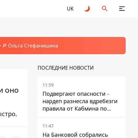
UK
🔎 Ольга Стефанишина
ПОСЛЕДНИЕ НОВОСТИ
11:59
и оно
Подвергают опасности -
нардеп разнесла вдребезги
правила от Кабмина по
ыстро.
хранению горючего
11:47
На Банковой собрались