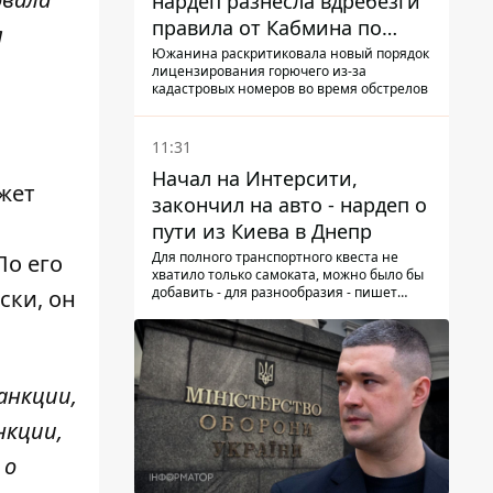
нардеп разнесла вдребезги
правила от Кабмина по
л
хранению горючего
Южанина раскритиковала новый порядок
лицензирования горючего из-за
кадастровых номеров во время обстрелов
11:31
Начал на Интерсити,
жет
закончил на авто - нардеп о
пути из Киева в Днепр
Для полного транспортного квеста не
По его
хватило только самоката, можно было бы
добавить - для разнообразия - пишет
ски, он
народный депутат
анкции,
нкции,
 о