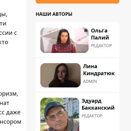
ды,
НАШИ АВТОРЫ
ти
Ольга
ссии с
Палий
кто
РЕДАКТОР
Лина
Киндратюк
ADMIN
оризм,
Эдуард
нат
Бакканский
сс даже
РЕДАКТОР
онсором