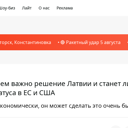
Шоу-биз
Лайт
О нас
Реклама
торск, Константиновка
🔴 Ракетный удар 5 августа
ем важно решение Латвии и станет л
атуса в ЕС и США
кономически, он может сделать это очень б