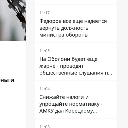
что не хотел платить по
квитанциям
11:17
Федоров все еще надеется
вернуть должность
министра обороны
11:05
На Оболони будет еще
жарче - проводят
общественные слушания по
поводу храма УГКЦ на
ины и
Северной
11:04
Снижайте налоги и
упрощайте нормативку -
АМКУ дал Корецкому
советы по снижению цен на
топливо
11:03