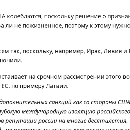
ША колеблются, поскольку решение о призна
а ли не пожизненное, поэтому к этому нужн
сем так, поскольку, например, Ирак, Ливия и 
ключили.
астаивает на срочном рассмотрении этого в
х ЕС, по примеру Латвии.
дополнительных санкций как со стороны США
глубокую международную изоляцию российског
в репутации россии на многие десятилетия.
едь на протяжении многих лет россия использ