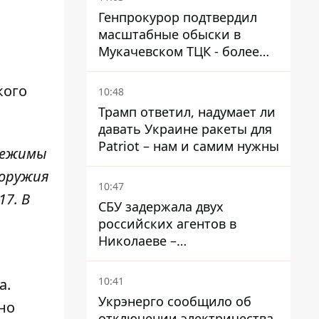
Генпрокурор подтвердил
масштабные обыски в
Мукачевском ТЦК - более
1,5 тысяч списанных с
военного учета за взятки
кого
10:48
Трамп ответил, надумает ли
давать Украине ракеты для
Patriot – нам и самим нужны
 режимы
 оружия
10:47
7. В
СБУ задержала двух
российских агентов в
Николаеве –
корректировали удары по
городу
10:41
а.
Укрэнерго сообщило об
но
отключении электричества