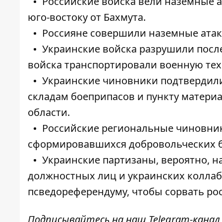
Российские войска вели наземные ат
юго-востоку от Бахмута.
Россияне совершили наземные атаки 
Украинские войска разрушили посл
войска транспортировали военную тех
Украинские чиновники подтвердил
складам боеприпасов и пункту матери
области.
Российские региональные чиновник
сформировавшихся добровольческих б
Украинские партизаны, вероятно, 
должностных лиц и украинских коллаб
псведореферендуму, чтобы сорвать р
Подписывайтесь на наш
Telegram-канал