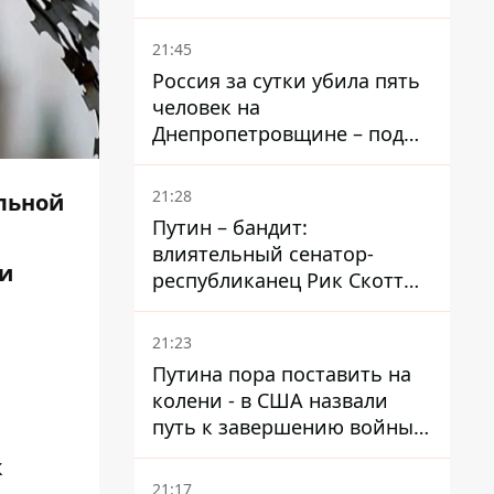
– он возглавил народное
голосование
21:45
Россия за сутки убила пять
человек на
Днепропетровщине – под
ударами оказались пять
районов области
21:28
льной
Путин – бандит:
влиятельный сенатор-
и
республиканец Рик Скотт
призвал Конгресс привлечь
РФ к ответственности за
21:23
войну в Украине
Путина пора поставить на
колени - в США назвали
путь к завершению войны -
National Security Journal
к
21:17