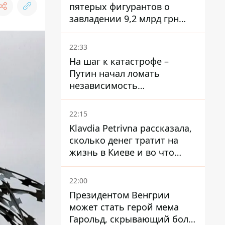
пятерых фигурантов о
завладении 9,2 млрд грн
ПриватБанка направили в
суд
22:33
На шаг к катастрофе –
Путин начал ломать
независимость
собственного Центробанка,
заставив снизить базовую
22:15
ставку
Klavdia Petrivna рассказала,
сколько денег тратит на
жизнь в Киеве и во что
вкладывает миллионы
22:00
Президентом Венгрии
может стать герой мема
Гарольд, скрывающий боль