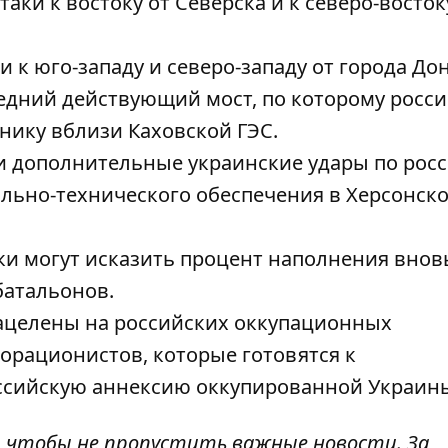
аки к востоку от Северска и к северо-восток
к юго-западу и северо-западу от города До
едний действующий мост, по которому росс
нику вблизи Каховской ГЭС.
и дополнительные украинские удары по рос
ально-технического обеспечения в Херсонск
и могут исказить процент наполнения внов
атальонов.
нацелены на российских оккупационных
орационистов, которые готовятся к
оссийскую аннексию оккупированной Украин
, чтобы не пропустить важные новости. За