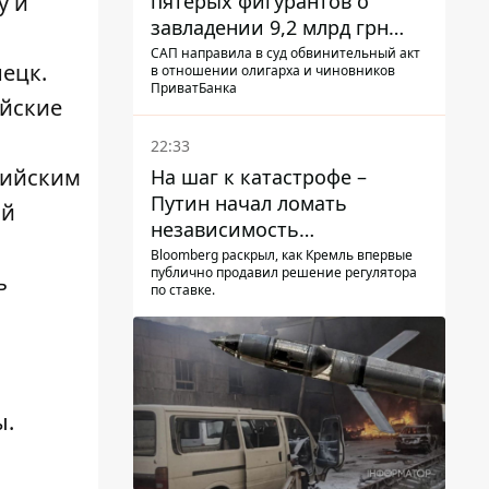
пятерых фигурантов о
у и
завладении 9,2 млрд грн
ПриватБанка направили в
САП направила в суд обвинительный акт
нецк.
в отношении олигарха и чиновников
суд
ПриватБанка
ийские
22:33
сийским
На шаг к катастрофе –
Путин начал ломать
ой
независимость
собственного Центробанка,
Bloomberg раскрыл, как Кремль впервые
публично продавил решение регулятора
ь
заставив снизить базовую
по ставке.
ставку
ы.