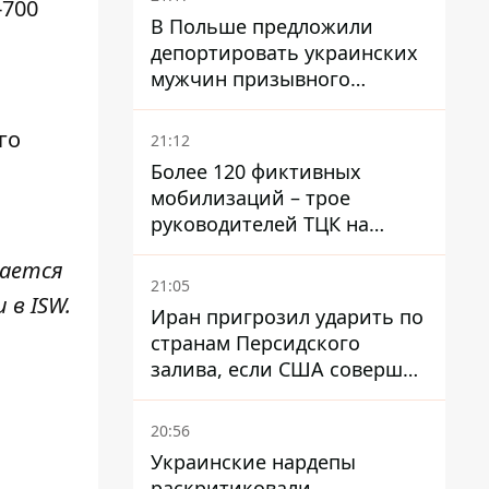
-700
В Польше предложили
депортировать украинских
мужчин призывного
возраста - кого это может
затронуть
го
21:12
Более 120 фиктивных
мобилизаций – трое
руководителей ТЦК на
Волыни и Буковине
тается
получили подозрения за
21:05
фейковые отчеты
 в ISW.
Иран пригрозил ударить по
странам Персидского
залива, если США совершат
хотя бы одну атаку - Reuters
20:56
Украинские нардепы
раскритиковали