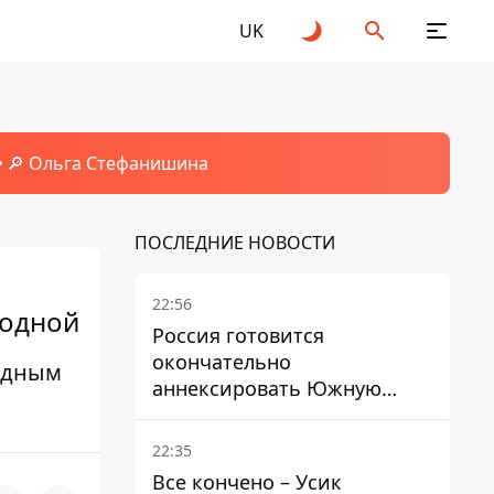
UK
🔎 Ольга Стефанишина
ПОСЛЕДНИЕ НОВОСТИ
22:56
ходной
Россия готовится
окончательно
одным
аннексировать Южную
Осетию – страны НАТО
обеспокоены
22:35
Все кончено – Усик