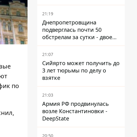
21:19
Днепропетровщина
подверглась почти 50
обстрелам за сутки - двое
погибших, шесть
пострадавших
21:07
Сийярто может получить до
рвые
3 лет тюрьмы по делу о
ают
взятке
фик по
21:03
Армия РФ продвинулась
возле Константиновки -
снил,
DeepState
20:50