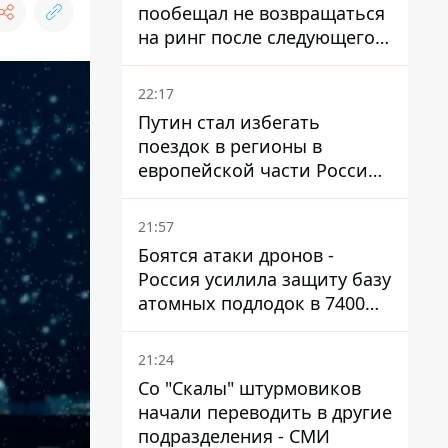
пообещал не возвращаться
на ринг после следующего
боя
22:17
Путин стал избегать
поездок в регионы в
европейской части России,
куда регулярно долетают
дроны
21:57
Боятся атаки дронов -
Россия усилила защиту базу
атомных подлодок в 7400
км от Украины
21:24
Со "Скалы" штурмовиков
начали переводить в другие
подразделения - СМИ