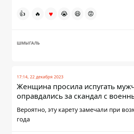
♥
👍
🔥
😭
😆
😡
ШМЫГАЛЬ
17:14, 22 декабря 2023
Женщина просила испугать мужч
оправдались за скандал с военн
Вероятно, эту карету замечали при во
года