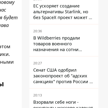
новому
ЕС ускоряет создание
час
альтернативы Starlink, но
ря будет
без SpaceX проект может не
обойтись
лава
20:36
В Wildberries продали
товаров военного
 этом
назначения на сотни
ники
.
миллионов, но удары ВСУ
изменили ситуацию
ычными
20:27
Сенат США одобрил
законопроект об "адских
санкциях" против России и
ы
Ирана
20:13
Взорвали себе ноги -
оккупанты массово калечат