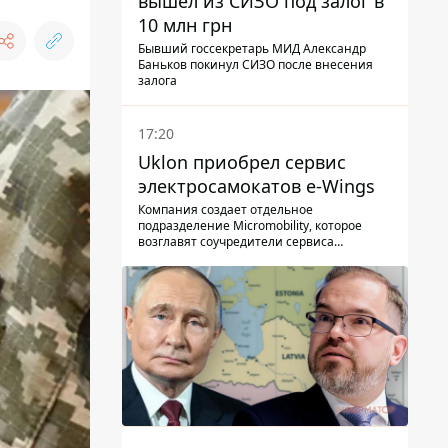
вышел из СИЗО под залог в
10 млн грн
Бывший госсекретарь МИД Александр
Баньков покинул СИЗО после внесения
залога
17:20
Uklon приобрел сервис
электросамокатов e-Wings
Компания создает отдельное
подразделение Micromobility, которое
возглавят соучредители сервиса
самокатов.