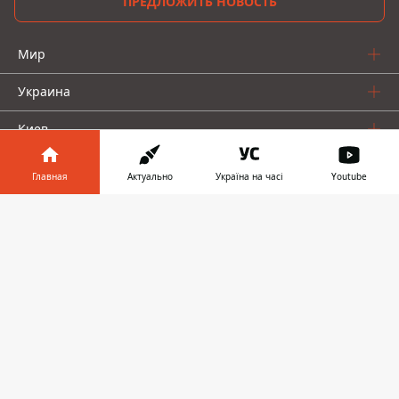
ПРЕДЛОЖИТЬ НОВОСТЬ
Мир
Украина
Киев
Регионы
Главная
Актуально
Україна на часі
Youtube
Деньги
Информатор в
Скачать
телефоне
👉
Шоу-биз
Жизнь
О нас