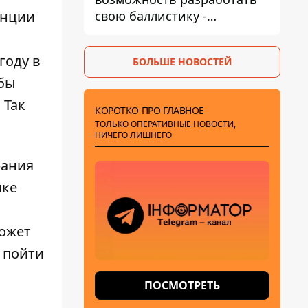
свою баллистику -
енции
Зеленский назвал дату,
когда она появится
году в
БОЛЬШЕ НОВОСТЕЙ
обы
 Так
КОРОТКО ПРО ГЛАВНОЕ
ТОЛЬКО ОПЕРАТИВНЫЕ НОВОСТИ,
НИЧЕГО ЛИШНЕГО
рания
ике
может
 пойти
ПОСМОТРЕТЬ