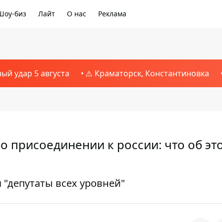
Шоу-биз
Лайт
О нас
Реклама
ный удар 5 августа
⚠️ Краматорск, Константиновка
 присоединении к россии: что об эт
 "депутаты всех уровней"