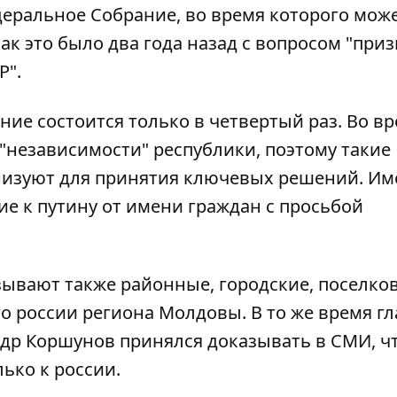
деральное Собрание, во время которого
мож
 как это было два года назад с вопросом "при
Р".
ние состоится только в четвертый раз. Во в
"независимости" республики, поэтому такие
анизуют для принятия ключевых решений. И
е к путину от имени граждан с просьбой
озывают также районные, городские, поселко
о россии региона Молдовы. В то же время гл
др Коршунов принялся доказывать в СМИ, ч
лько к россии.