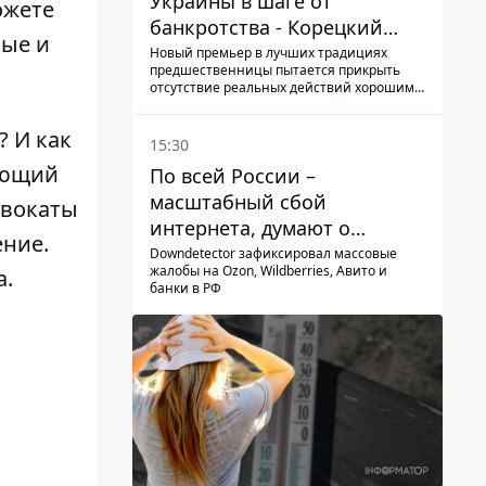
Украины в шаге от
ожете
банкротства - Корецкий
ные и
обещает им… новые склады
Новый премьер в лучших традициях
предшественницы пытается прикрыть
отсутствие реальных действий хорошими
словами
? И как
15:30
яющий
По всей России –
масштабный сбой
двокаты
интернета, думают о
ение.
причинах
Downdetector зафиксировал массовые
жалобы на Ozon, Wildberries, Авито и
а.
банки в РФ