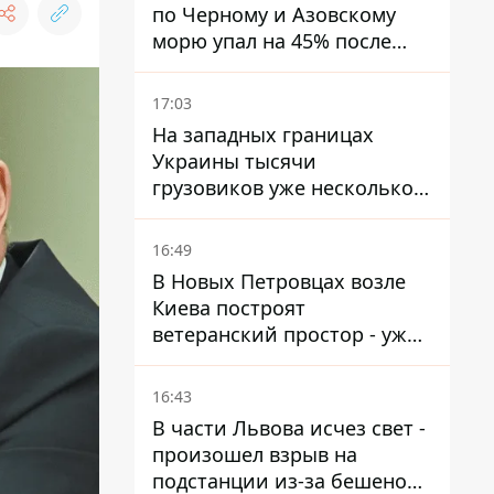
по Черному и Азовскому
морю упал на 45% после
ударов Украины
17:03
На западных границах
Украины тысячи
грузовиков уже несколько
дней в бесконечной
очереди – это признак
16:49
экономического краха
В Новых Петровцах возле
Киева построят
ветеранский простор - уже
нашли проектанта
16:43
В части Львова исчез свет -
произошел взрыв на
подстанции из-за бешеной