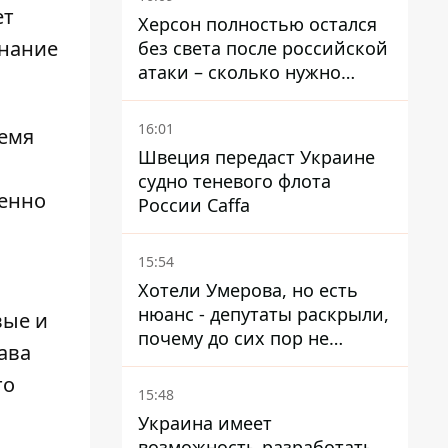
ет
Херсон полностью остался
знание
без света после российской
атаки – сколько нужно
времени на восстановление
16:01
ремя
Швеция передаст Украине
судно теневого флота
менно
России Caffa
15:54
Хотели Умерова, но есть
нюанс - депутаты раскрыли,
вые и
почему до сих пор не
ава
назначен новый посол в
то
США
15:48
Украина имеет
возможность разработать