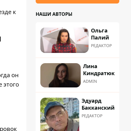
езде к
НАШИ АВТОРЫ
Ольга
и
Палий
РЕДАКТОР
Лина
Киндратюк
огда он
ADMIN
е этого
Эдуард
Бакканский
РЕДАКТОР
ировок