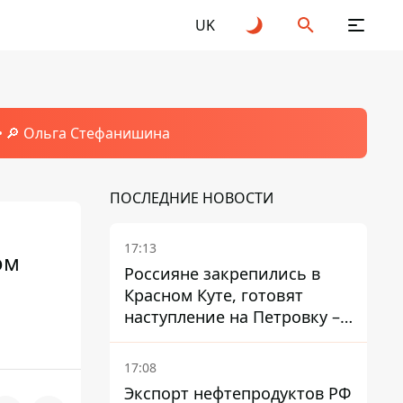
UK
🔎 Ольга Стефанишина
ПОСЛЕДНИЕ НОВОСТИ
17:13
ом
Россияне закрепились в
Красном Куте, готовят
наступление на Петровку –
на Дружковском
направлении есть угроза
17:08
обхода позиций ВСУ
Экспорт нефтепродуктов РФ