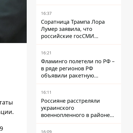
жары
16:37
Соратница Трампа Лора
Лумер заявила, что
российские госСМИ
развернули против нее
пропагандистскую
16:21
кампанию
Фламинго полетели по РФ –
в ряде регионов РФ
объявили ракетную
опасность
16:11
Россияне расстреляли
утаты
украинского
ации
.
военнопленного в районе
Мирного на Донетчине
9
16:09