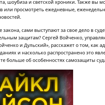
та, шоубиза и светской хроники. Также вы м
ов или просмотреть ежедневные, еженедель
новостей.
 закона, сами выступают за свое дело в суде
тельным защитам? Сергей Войченко, управл
йченко и Дульский», расскажет о том, как а
еданиях и насколько распространено это явл
йте больше об особенностях самозащиты суд