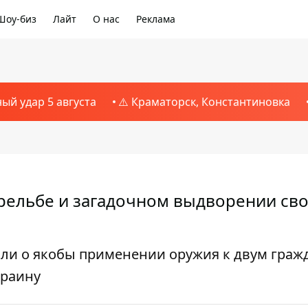
Шоу-биз
Лайт
О нас
Реклама
ный удар 5 августа
⚠️ Краматорск, Константиновка
рельбе и загадочном выдворении св
ли о якобы применении оружия к двум граж
краину