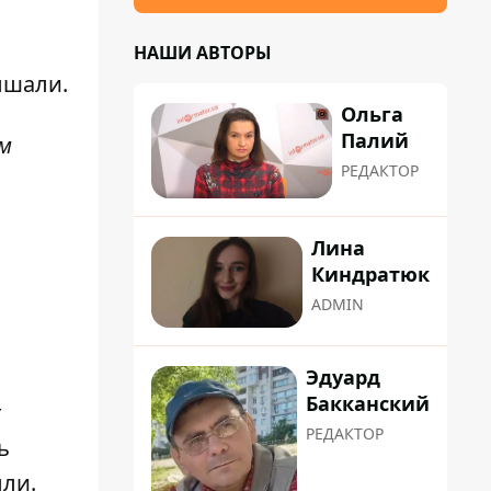
НАШИ АВТОРЫ
ышали.
Ольга
Палий
ом
РЕДАКТОР
Лина
Киндратюк
ADMIN
Эдуард
Бакканский
т
РЕДАКТОР
ь
ыли.