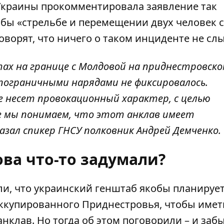
Украины прокомментировала заявление так
бы «стрельбе и перемещении двух человек с
оворят, что ничего о таком инциденте не сл
ах на границе с Молдовой на приднестровск
ограничными нарядами не фиксировалось.
е несет провокационный характер, с целью
же мы понимаем, что этот анклав имеет
азал спикер ГНСУ полковник Андрей Демченко.
ова что-то задумали?
ли, что украинский генштаб якобы планируе
ккупированного Приднестровья
, чтобы имет
нклав. Но тогда об этом поговорили – и заб