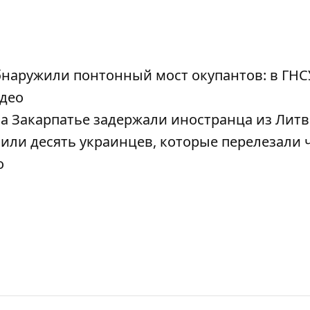
наружили понтонный мост окупантов: в ГНС
идео
на Закарпатье задержали иностранца из Лит
ли десять украинцев, которые перелезали 
о