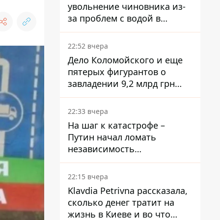
увольнение чиновника из-
за проблем с водой в
Марганце
22:52 вчера
Дело Коломойского и еще
пятерых фигурантов о
завладении 9,2 млрд грн
ПриватБанка направили в
суд
22:33 вчера
На шаг к катастрофе –
Путин начал ломать
независимость
собственного Центробанка,
заставив снизить базовую
22:15 вчера
ставку
Klavdia Petrivna рассказала,
сколько денег тратит на
жизнь в Киеве и во что