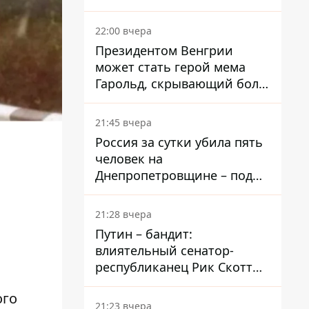
вкладывает миллионы
22:00 вчера
Президентом Венгрии
может стать герой мема
Гарольд, скрывающий боль
– он возглавил народное
голосование
21:45 вчера
Россия за сутки убила пять
человек на
Днепропетровщине – под
ударами оказались пять
районов области
21:28 вчера
Путин – бандит:
влиятельный сенатор-
республиканец Рик Скотт
призвал Конгресс привлечь
ого
РФ к ответственности за
21:23 вчера