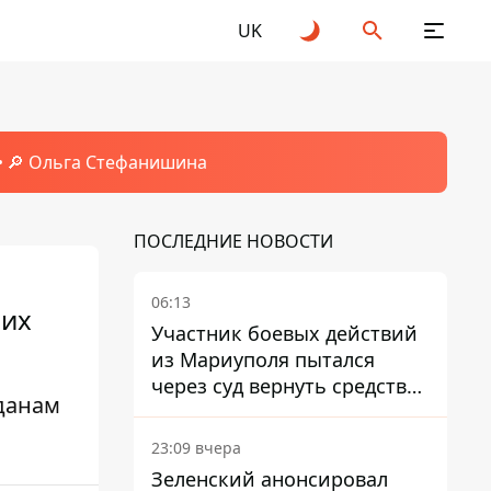
UK
🔎 Ольга Стефанишина
ПОСЛЕДНИЕ НОВОСТИ
06:13
оих
Участник боевых действий
из Мариуполя пытался
через суд вернуть средства
данам
субсидии со счета в
Ощадбанке – каким было
23:09 вчера
решение
Зеленский анонсировал