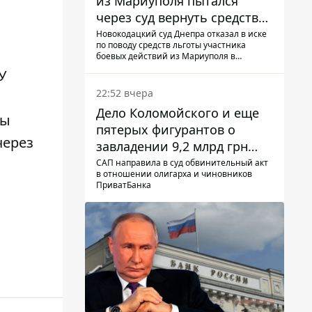
из Мариуполя пытался
через суд вернуть средства
субсидии со счета в
Новокодацкий суд Днепра отказал в иске
по поводу средств льготы участника
Ощадбанке – каким было
боевых действий из Мариуполя в
решение
банковском учреждении
У
22:52 вчера
Дело Коломойского и еще
вы
пятерых фигурантов о
через
завладении 9,2 млрд грн
ПриватБанка направили в
САП направила в суд обвинительный акт
в отношении олигарха и чиновников
суд
ПриватБанка