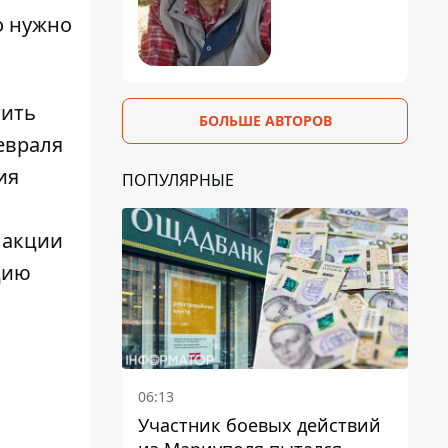
о нужно
тить
БОЛЬШЕ АВТОРОВ
евраля
ия
ПОПУЛЯРНЫЕ
 акции
цию
06:13
Участник боевых действий