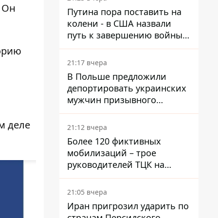
войну в Украине
 Он
Путина пора поставить на
колени - в США назвали
путь к завершению войны -
National Security Journal
орию
21:17 вчера
В Польше предложили
депортировать украинских
мужчин призывного
возраста - кого это может
затронуть
м деле
21:12 вчера
Более 120 фиктивных
мобилизаций – трое
руководителей ТЦК на
Волыни и Буковине
получили подозрения за
21:05 вчера
фейковые отчеты
Иран пригрозил ударить по
странам Персидского