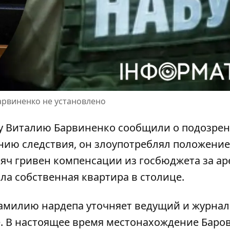
арвиненко не установлено
епу Виталию Барвиненко
сообщили о подозрен
нию следствия, он злоупотреблял положением
ысяч гривен компенсации из госбюджета за ар
ла собственная квартира в столице.
фамилию нардепа уточняет ведущий и
журнал
е
. В настоящее время местонахождение Баро