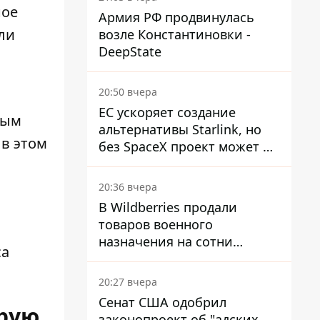
ное
Армия РФ продвинулась
ли
возле Константиновки -
DeepState
20:50 вчера
ЕС ускоряет создание
ным
альтернативы Starlink, но
в этом
без SpaceX проект может не
обойтись
20:36 вчера
В Wildberries продали
товаров военного
назначения на сотни
са
миллионов, но удары ВСУ
изменили ситуацию
20:27 вчера
Сенат США одобрил
орую
законопроект об "адских