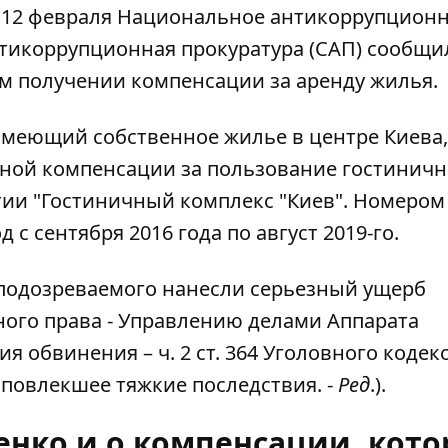
, 12 февраля Национальное антикоррупцион
тикоррупционная прокуратура (САП) сообщи
м получении компенсации за аренду жилья.
 имеющий собственное жилье в центре Киева,
онной компенсации за пользование гостинич
ии "Гостиничный комплекс "Киев". Номером 
с сентября 2016 года по август 2019-го.
 подозреваемого нанесли серьезный ущерб
ого права - Управлению делами Аппарата
 обвинения – ч. 2 ст. 364 Уголовного кодек
 повлекшее тяжкие последствия. -
Ред
.).
енко и о компенсации, кот