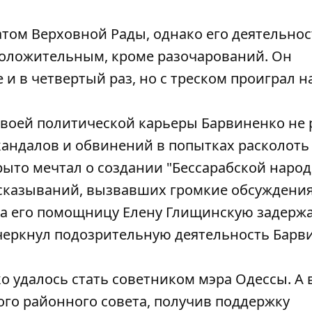
том Верховной Рады, однако его деятельнос
оложительным, кроме разочарований. Он
 и в четвертый раз, но с треском проиграл н
своей политической карьеры Барвиненко не 
кандалов и обвинений в попытках расколоть
рыто мечтал о создании "Бессарабской наро
ысказываний, вызвавших громкие обсуждения
гда его помощницу Елену Глищинскую задерж
дчеркнул подозрительную деятельность Барв
ко удалось стать советником мэра Одессы. А 
ого районного совета, получив поддержку