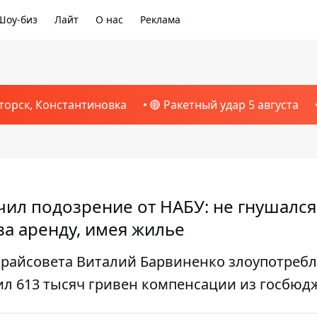
Шоу-биз
Лайт
О нас
Реклама
торск, Константиновка
🔴 Ракетный удар 5 августа
чил подозрение от НАБУ: не гнушался
а аренду, имея жилье
о райсовета Виталий Барвиненко злоупотреб
л 613 тысяч гривен компенсации из госбюд