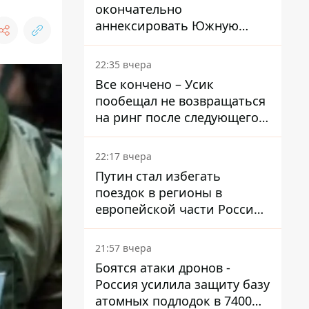
окончательно
аннексировать Южную
Осетию – страны НАТО
обеспокоены
22:35 вчера
Все кончено – Усик
пообещал не возвращаться
на ринг после следующего
боя
22:17 вчера
Путин стал избегать
поездок в регионы в
европейской части России,
куда регулярно долетают
дроны
21:57 вчера
Боятся атаки дронов -
Россия усилила защиту базу
атомных подлодок в 7400