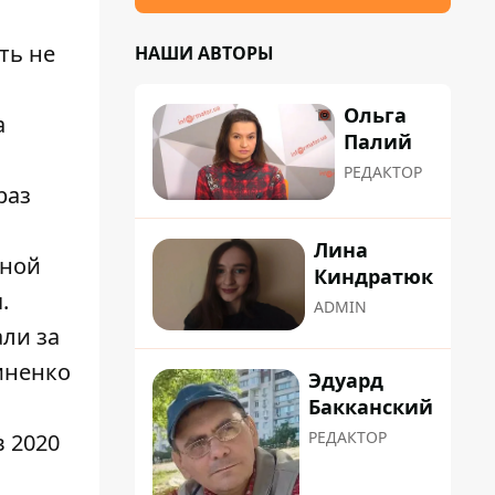
ть не
НАШИ АВТОРЫ
Ольга
а
Палий
РЕДАКТОР
раз
Лина
дной
Киндратюк
.
ADMIN
али за
иненко
Эдуард
Бакканский
РЕДАКТОР
в 2020