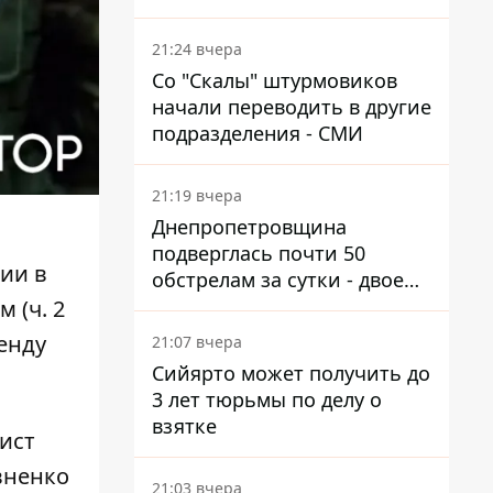
км от Украины
21:24 вчера
Со "Скалы" штурмовиков
начали переводить в другие
подразделения - СМИ
21:19 вчера
Днепропетровщина
подверглась почти 50
ии в
обстрелам за сутки - двое
погибших, шесть
 (ч. 2
пострадавших
енду
21:07 вчера
Сийярто может получить до
3 лет тюрьмы по делу о
взятке
ист
вненко
21:03 вчера