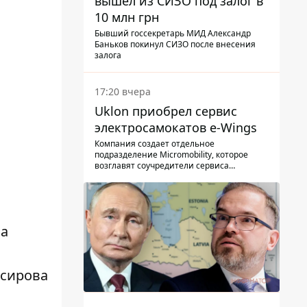
вышел из СИЗО под залог в
10 млн грн
Бывший госсекретарь МИД Александр
Баньков покинул СИЗО после внесения
залога
17:20 вчера
Uklon приобрел сервис
электросамокатов e-Wings
Компания создает отдельное
подразделение Micromobility, которое
возглавят соучредители сервиса
самокатов.
ла
асирова