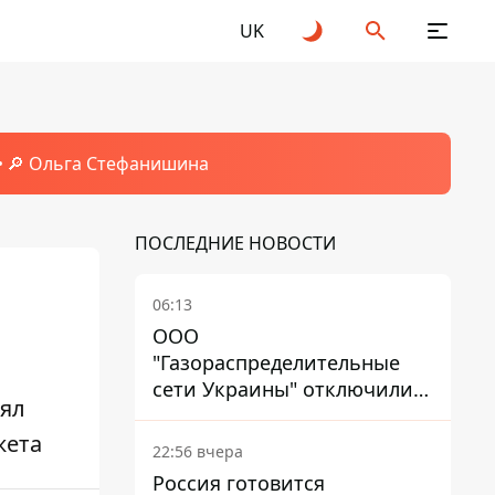
UK
🔎 Ольга Стефанишина
ПОСЛЕДНИЕ НОВОСТИ
06:13
ООО
"Газораспределительные
сети Украины" отключили
лял
львовянке газ - что решил
жета
суд
22:56 вчера
Россия готовится