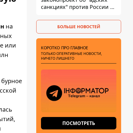
санкциях" против России и
Ирана
ен
на
БОЛЬШЕ НОВОСТЕЙ
нных
ве или
КОРОТКО ПРО ГЛАВНОЕ
млн
ТОЛЬКО ОПЕРАТИВНЫЕ НОВОСТИ,
НИЧЕГО ЛИШНЕГО
 бурное
сской
лась
ытий,
ПОСМОТРЕТЬ
и