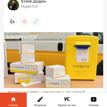
Юлия Дюдюн
РЕДАКТОР
👍
Укрпочта и Helsi – лекарство с доставкой
Укрпочта упростила получение лекарства
Главная
Актуально
Україна на часі
Youtube