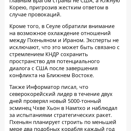
главным врагом страны не США, а Южную
Корею, пригрозив жестким ответом в
случае провокаций.
Кроме того, в Сеуле обратили внимание
на возможное охлаждение отношений
между Пхеньяном и Ираном. Эксперты не
исключают, что это может быть связано с
стремлением КНДР сохранить
пространство для потенциального
диалога с США после завершения
конфликта на Ближнем Востоке.
Также Информатор писал, что
северокорейский лидер в течение двух
дней проверял новый 5000-тонный
эсминец Чхве Хьон в Нампхо и наблюдал
за
испытаниями стратегических ракет
.
Пхеньян планирует строить по меньшей
мере два подобных корабля каждый год