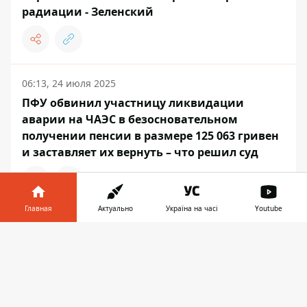
радиации - Зеленский
06:13, 24 июля 2025
ПФУ обвинил участницу ликвидации
аварии на ЧАЭС в безосновательном
получении пенсии в размере 125 063 гривен
и заставляет их вернуть – что решил суд
Главная
Актуально
Україна на часі
Youtube
14:29, 08 июня 2025
Информатор в
В автобусе работала только задняя
Скачать
телефоне
👉
передача: на ЧАЭС не может попасть целая
смена работников