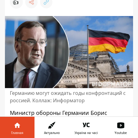
👍
Германию могут ожидать годы конфронтаций с
россией. Коллаж: Информатор
Министр обороны Германии Борис
Писториус предупредил граждан своей
страны, они должны
готовиться к
Главная
Актуально
Україна на часі
Youtube
противостоянию с россией
. Он