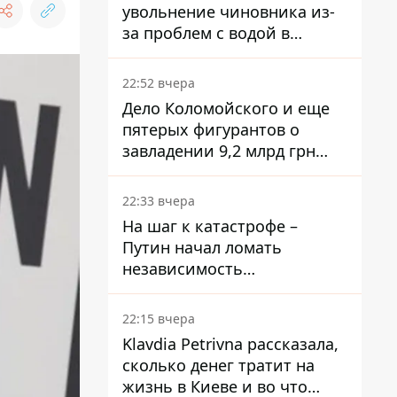
увольнение чиновника из-
за проблем с водой в
Марганце
22:52 вчера
Дело Коломойского и еще
пятерых фигурантов о
завладении 9,2 млрд грн
ПриватБанка направили в
суд
22:33 вчера
На шаг к катастрофе –
Путин начал ломать
независимость
собственного Центробанка,
заставив снизить базовую
22:15 вчера
ставку
Klavdia Petrivna рассказала,
сколько денег тратит на
жизнь в Киеве и во что