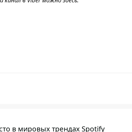
а канал в Viber можно
здесь
.
то в мировых трендах Spotify