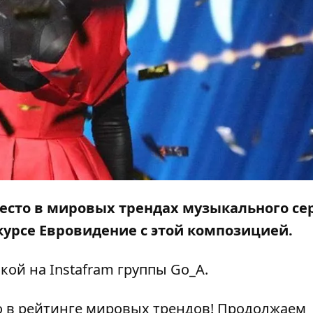
есто в мировых трендах музыкального се
онкурсе Евровидение с этой композицией.
кой на Instafram группы
Go_A
.
сто в рейтинге мировых трендов! Продолжаем