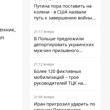
войну в Украине
Путина пора поставить на
колени - в США назвали
путь к завершению войны -
National Security Journal
енник,
21:17 вчера
yn
В Польше предложили
депортировать украинских
мужчин призывного
возраста - кого это может
затронуть
21:12 вчера
Более 120 фиктивных
мобилизаций – трое
руководителей ТЦК на
Волыни и Буковине
получили подозрения за
21:05 вчера
фейковые отчеты
Иран пригрозил ударить по
странам Персидского