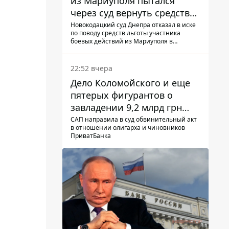
из Мариуполя пытался
через суд вернуть средства
субсидии со счета в
Новокодацкий суд Днепра отказал в иске
по поводу средств льготы участника
Ощадбанке – каким было
боевых действий из Мариуполя в
решение
банковском учреждении
22:52 вчера
Дело Коломойского и еще
пятерых фигурантов о
завладении 9,2 млрд грн
ПриватБанка направили в
САП направила в суд обвинительный акт
в отношении олигарха и чиновников
суд
ПриватБанка