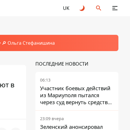
UK
🔎 Ольга Стефанишина
ПОСЛЕДНИЕ НОВОСТИ
06:13
ют в
Участник боевых действий
из Мариуполя пытался
через суд вернуть средства
субсидии со счета в
Ощадбанке – каким было
23:09 вчера
решение
Зеленский анонсировал