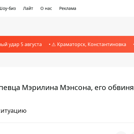
Шоу-биз
Лайт
О нас
Реклама
ный удар 5 августа
⚠️ Краматорск, Константиновка
певца Мэрилина Мэнсона, его обвиня
 ситуацию