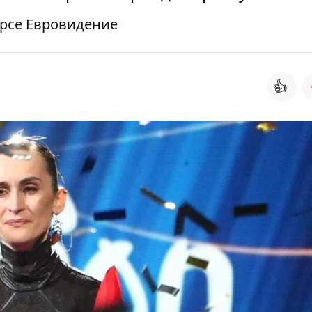
урсе Евровидение
👍