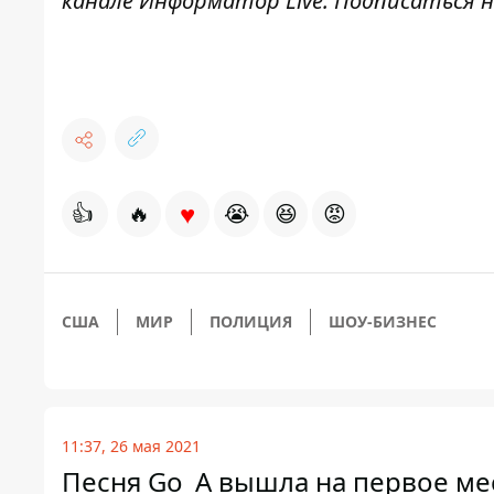
канале
Информатор Live
. Подписаться н
♥
👍
🔥
😭
😆
😡
США
МИР
ПОЛИЦИЯ
ШОУ-БИЗНЕС
11:37, 26 мая 2021
Песня Go_A вышла на первое мес