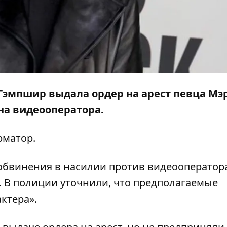
Гэмпшир выдала ордер на арест певца Мэ
на видеооператора.
рматор
.
обвинения в насилии против видеооператор
у. В полиции уточнили, что предполагаемые
ктера».