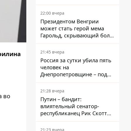
вкладывает миллионы
22:00 вчера
Президентом Венгрии
может стать герой мема
Гарольд, скрывающий боль
– он возглавил народное
голосование
21:45 вчера
рилина
Россия за сутки убила пять
человек на
Днепропетровщине – под
ударами оказались пять
районов области
21:28 вчера
а во
Путин – бандит:
влиятельный сенатор-
республиканец Рик Скотт
призвал Конгресс привлечь
РФ к ответственности за
21:23 вчера