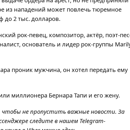
 выдаче ордера на арест, но не предприняли
ое из нападений может повлечь тюремное
 до 2 тыс. долларов.
кий рок-певец, композитор, актёр, поэт-пес
лист, основатель и лидер рок-группы Maril
ара проник мужчина
, он хотел передать ему
или миллионера Бернара Тапи
и его жену.
, чтобы не пропустить важные новости. За
ссенджере следите в нашем Telegram-