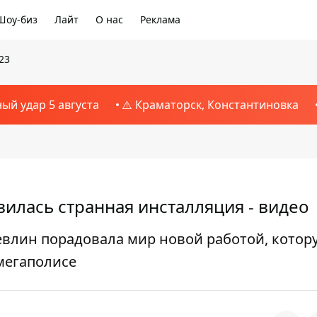
Шоу-биз
Лайт
О нас
Реклама
23
ный удар 5 августа
⚠️ Краматорск, Константиновка
илась странная инсталляция - видео
евлин порадовала мир новой работой, котор
мегаполисе