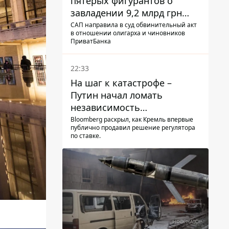
пятерых фигурантов о
завладении 9,2 млрд грн
ПриватБанка направили в
САП направила в суд обвинительный акт
в отношении олигарха и чиновников
суд
ПриватБанка
22:33
На шаг к катастрофе –
Путин начал ломать
независимость
собственного Центробанка,
Bloomberg раскрыл, как Кремль впервые
публично продавил решение регулятора
заставив снизить базовую
по ставке.
ставку