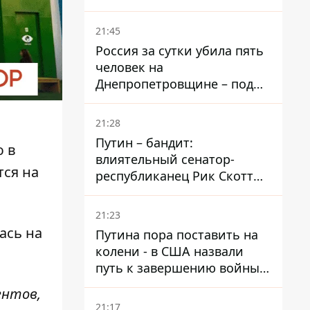
– он возглавил народное
голосование
21:45
Россия за сутки убила пять
человек на
Днепропетровщине – под
ударами оказались пять
районов области
21:28
Путин – бандит:
ю в
влиятельный сенатор-
тся на
республиканец Рик Скотт
призвал Конгресс привлечь
РФ к ответственности за
21:23
войну в Украине
ась на
Путина пора поставить на
колени - в США назвали
.
путь к завершению войны -
National Security Journal
ентов,
21:17