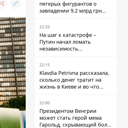
пятерых фигурантов о
завладении 9,2 млрд грн
ПриватБанка направили в
суд
22:33
На шаг к катастрофе –
Путин начал ломать
независимость
собственного Центробанка,
заставив снизить базовую
22:15
ставку
Klavdia Petrivna рассказала,
сколько денег тратит на
жизнь в Киеве и во что
вкладывает миллионы
22:00
Президентом Венгрии
может стать герой мема
Гарольд, скрывающий боль