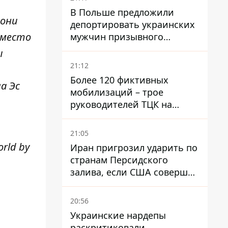
В Польше предложили
 они
депортировать украинских
вместо
мужчин призывного
возраста - кого это может
ы
затронуть
21:12
Более 120 фиктивных
а Эс
мобилизаций – трое
руководителей ТЦК на
Волыни и Буковине
получили подозрения за
21:05
фейковые отчеты
orld by
Иран пригрозил ударить по
странам Персидского
залива, если США совершат
хотя бы одну атаку - Reuters
20:56
Украинские нардепы
раскритиковали