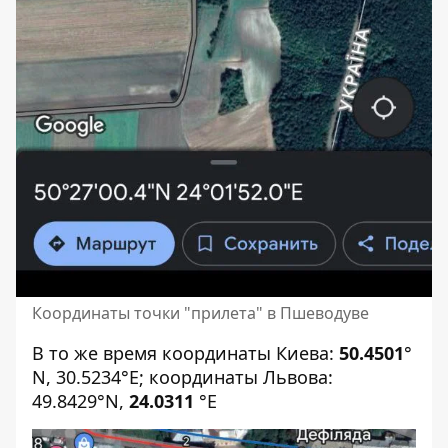
Координаты точки "прилета" в Пшеводуве
В то же время координаты Киева:
50.4501
°
N, 30.5234°E; координаты Львова:
49.8429°N,
24.0311
°E