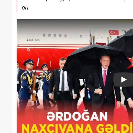
он.
Pla