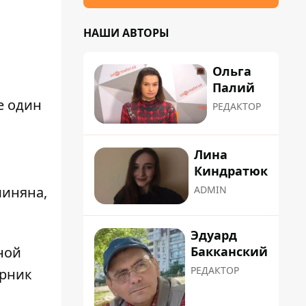
НАШИ АВТОРЫ
Ольга
Палий
е один
РЕДАКТОР
в
Лина
Киндратюк
шиняна,
ADMIN
Эдуард
Бакканский
ной
РЕДАКТОР
орник