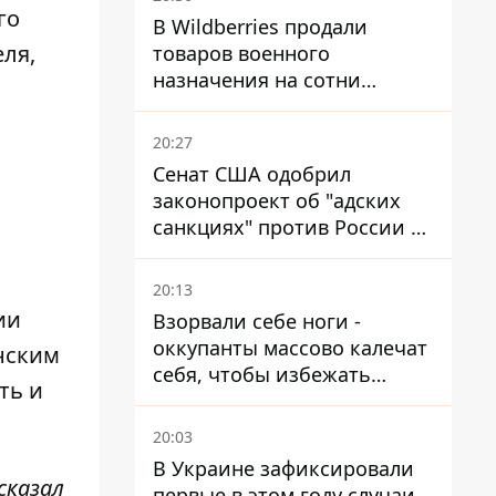
го
В Wildberries продали
ля,
товаров военного
назначения на сотни
миллионов, но удары ВСУ
изменили ситуацию
20:27
Сенат США одобрил
законопроект об "адских
санкциях" против России и
Ирана
20:13
ии
Взорвали себе ноги -
оккупанты массово калечат
нским
себя, чтобы избежать
ть и
штурмов - ГУР
20:03
В Украине зафиксировали
сказал
первые в этом году случаи