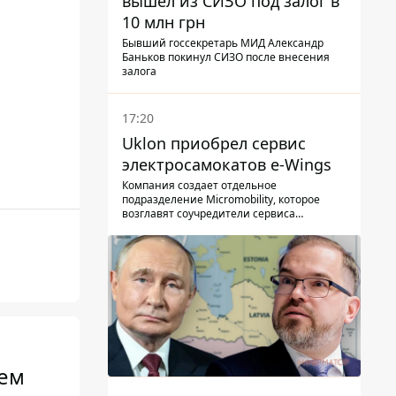
вышел из СИЗО под залог в
10 млн грн
Бывший госсекретарь МИД Александр
Баньков покинул СИЗО после внесения
залога
17:20
Uklon приобрел сервис
электросамокатов e-Wings
Компания создает отдельное
подразделение Micromobility, которое
возглавят соучредители сервиса
самокатов.
цем