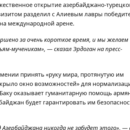
жественное открытие азербайджано-турецко
визитом разделил с Алиевым лавры победите
 на международной арене.
ршено за очень короткое время, и мы желаем
ям-мученикам», — сказал Эрдоган на пресс-
рмении принять «руку мира, протянутую им
ткрыло окно возможностей» для нормализац
то Баку оказывает гуманитарную помощь армя
байджан будет гарантировать им безопаснос
д Азербайджана никогда не забудет этого», — 