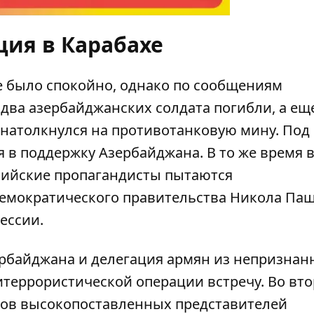
ция в Карабахе
е
было спокойно
, однако по сообщениям
два азербайджанских солдата погибли, а ещ
 натолкнулся на противотанковую мину. Под
я в поддержку Азербайджана
. В то же время 
сийские пропагандисты пытаются
демократического правительства Никола Па
рессии
.
рбайджана и делегация армян из непризнан
итеррористической операции встречу. Во вт
ров
высокопоставленных представителей