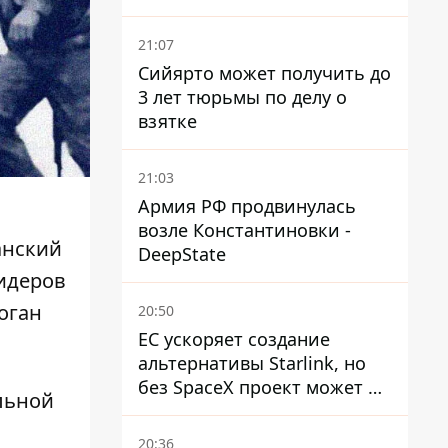
погибших, шесть
пострадавших
21:07
Сийярто может получить до
3 лет тюрьмы по делу о
взятке
21:03
Армия РФ продвинулась
возле Константиновки -
анский
DeepState
лидеров
оган
20:50
ЕС ускоряет создание
альтернативы Starlink, но
без SpaceX проект может не
льной
обойтись
20:36