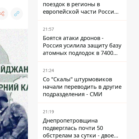
поездок в регионы в
европейской части России,
куда регулярно долетают
дроны
21:57
Боятся атаки дронов -
Россия усилила защиту базу
атомных подлодок в 7400
км от Украины
21:24
Со "Скалы" штурмовиков
начали переводить в другие
подразделения - СМИ
21:19
Днепропетровщина
подверглась почти 50
обстрелам за сутки - двое