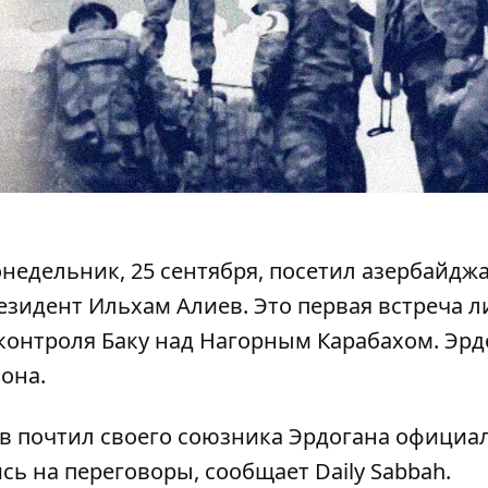
недельник, 25 сентября, посетил азербайдж
резидент Ильхам Алиев. Это первая встреча 
контроля Баку
над Нагорным Карабахом. Эрд
она.
ев
почтил своего союзника Эрдогана
официа
сь на переговоры, сообщает Daily Sabbah.