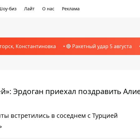
Шоу-биз
Лайт
О нас
Реклама
торск, Константиновка
🔴 Ракетный удар 5 августа
й»: Эрдоган приехал поздравить Алие
ты встретились в соседнем с Турцией
ь