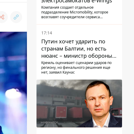
электросамокатов e-Wings
Компания создает отдельное
подразделение Micromobility, которое
возглавят соучредители сервиса
самокатов.
17:14
Путин хочет ударить по
странам Балтии, но есть
нюанс – министр обороны
Литвы сделал заявление
Кремль оценивает сценарии ударов по
региону, но финального решения еще
нет, заявил Каунас