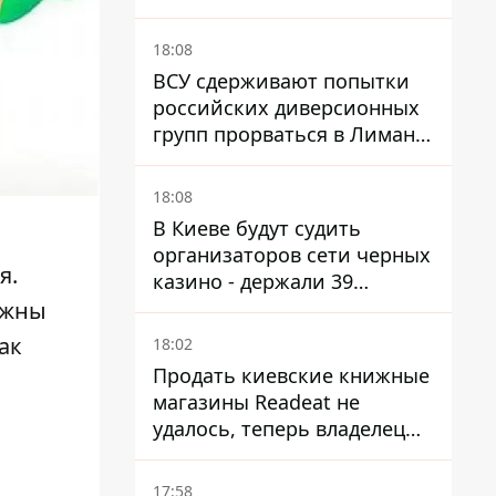
лжи
18:08
ВСУ сдерживают попытки
российских диверсионных
групп прорваться в Лиман -
Трегубов
18:08
В Киеве будут судить
организаторов сети черных
я.
казино - держали 39
заведений
лжны
ак
18:02
Продать киевские книжные
магазины Readeat не
удалось, теперь владелец
их просто закроет
17:58