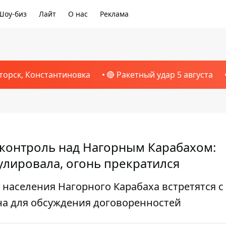
Шоу-биз
Лайт
О нас
Реклама
торск, Константиновка
🔴 Ракетный удар 5 августа
контроль над Нагорным Карабахом:
улировала, огонь прекратился
 населения Нагорного Карабаха встретятся с
на для обсуждения договоренностей