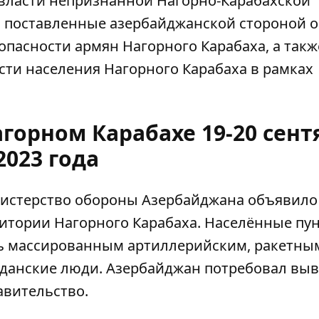
и власти непризнанной Нагорно-Карабахской
ы, поставленные азербайджанской стороной о
опасности армян Нагорного Карабаха, а такж
ти населения Нагорного Карабаха в рамках
горном Карабахе 19-20 сент
2023 года
инистерство обороны Азербайджана объявило
ритории Нагорного Карабаха. Населённые пу
ь массированным артиллерийским, ракетны
жданские люди. Азербайджан потребовал выв
авительство.