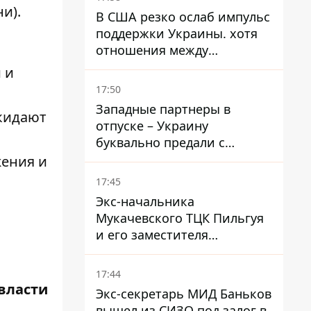
и).
В США резко ослаб импульс
поддержки Украины. хотя
отношения между
Зеленским и Трампом
 и
недавно улучшались - The
17:50
Atlantic
Западные партнеры в
кидают
отпуске – Украину
буквально предали с
ракетами к Patriot – эксперт
жения и
Мусиенко
17:45
Экс-начальника
Мукачевского ТЦК Пильгуя
и его заместителя
отправили в СИЗО без
права залога – журналист
17:44
власти
Экс-секретарь МИД Баньков
вышел из СИЗО под залог в