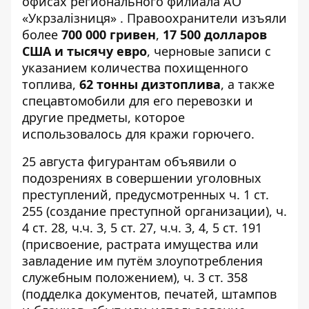
офисах регионального филиала АО
«Укрзалізниця» . Правоохранители изъяли
более
700 000 гривен
,
17 500 долларов
США и тысячу евро
, черновые записи с
указанием количества похищенного
топлива,
62 тонны дизтоплива
, а также
спецавтомобили для его перевозки и
другие предметы, которое
использовалось для кражи горючего.
25 августа фигурантам объявили о
подозрениях в совершении уголовных
преступлений, предусмотренных ч. 1 ст.
255 (создание преступной организации), ч.
4 ст. 28, ч.ч. 3, 5 ст. 27, ч.ч. 3, 4, 5 ст. 191
(присвоение, растрата имущества или
завладение им путём злоупотребления
служебным положением), ч. 3 ст. 358
(подделка документов, печатей, штампов