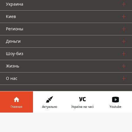
Украина
Киев
Регионы
Деньги
Шоу-биз
Жизнь
О нас
Главная
Актуально
Україна на часі
Youtube
Информатор в
Информатор проекты
Скачать
телефоне
👉
Столица
Ваши финансы
Авто
Geek