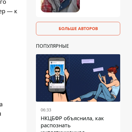
го
ер — к
БОЛЬШЕ АВТОРОВ
ПОПУЛЯРНЫЕ
а
06:33
я
НКЦБФР объяснила, как
распознать