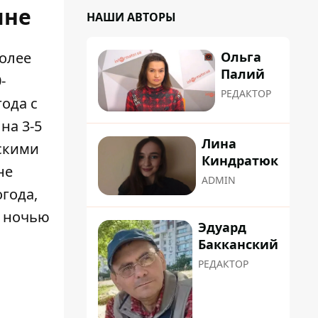
ине
НАШИ АВТОРЫ
Ольга
Более
Палий
-
РЕДАКТОР
ода с
на 3-5
Лина
ескими
Киндратюк
не
ADMIN
года,
, ночью
Эдуард
Бакканский
РЕДАКТОР