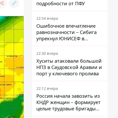
подробности от ПФУ
22:54 вчера
Ошибочное впечатление
равнозначности – Сибига
упрекнул ЮНИСЕФ в
заявлении о погибших
детях в Украине и РФ
22:30 вчера
Хуситы атаковали большой
НПЗ в Саудовской Аравии и
порт у ключевого пролива
22:12 вчера
Россия начала завозить из
КНДР женщин – формирует
целые трудовые бригады
для работы на заводах