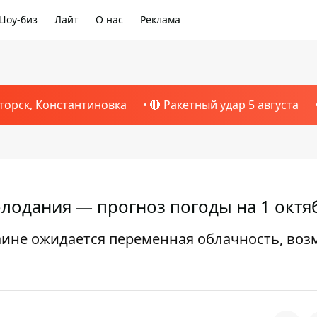
Шоу-биз
Лайт
О нас
Реклама
торск, Константиновка
🔴 Ракетный удар 5 августа
лодания — прогноз погоды на 1 октя
аине ожидается переменная облачность, во