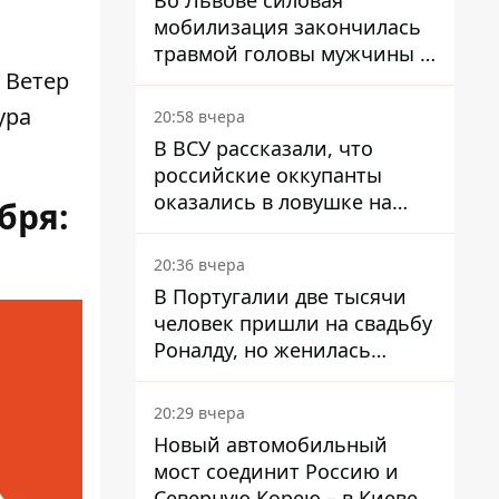
Во Львове силовая
мобилизация закончилась
травмой головы мужчины -
 Ветер
его дочери распылили газ в
глаза
ура
20:58 вчера
В ВСУ рассказали, что
российские оккупанты
оказались в ловушке на
бря:
Кинбурнской косе
20:36 вчера
В Португалии две тысячи
человек пришли на свадьбу
Роналду, но женилась
совсем другая пара
20:29 вчера
Новый автомобильный
мост соединит Россию и
Северную Корею – в Киеве