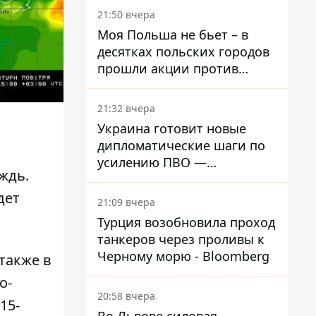
21:50 вчера
Моя Польша не бьет – в
десятках польских городов
прошли акции против
нападений на украинцев
21:32 вчера
Украина готовит новые
дипломатические шаги по
усилению ПВО —
ждь.
Зеленский
дет
21:09 вчера
Турция возобновила проход
танкеров через проливы к
Черному морю - Bloomberg
 также в
о-
20:58 вчера
15-