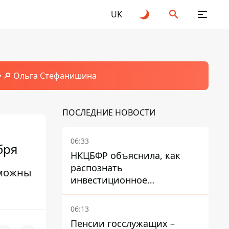
UK
🔎 Ольга Стефанишина
ПОСЛЕДНИЕ НОВОСТИ
06:33
бря
НКЦБФР объяснила, как
распознать
зможны
инвестиционное
мошенничество и не
потерять деньги
06:13
Пенсии госслужащих –