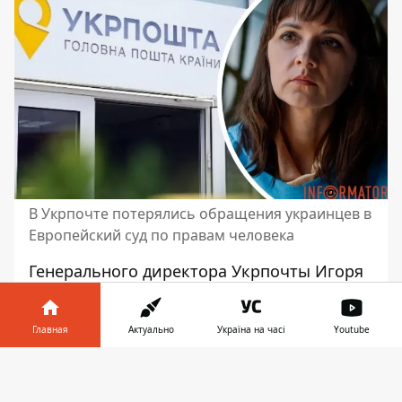
В Укрпочте потерялись обращения украинцев в
Европейский суд по правам человека
Генерального
директора Укрпочты Игоря
Смилянского
раскритиковали в
социальных сетях. Причиной стали
Главная
Актуально
Україна на часі
Youtube
утерянные обращения украинцев в
Европейский суд по правам человека. При
Информатор в
Скачать
этом многие пользователи сталкиваются с
телефоне
👉
проблемами со своими отправлениями.