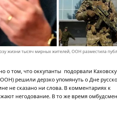
грозу жизни тысяч мирных жителей, ООН разместила пуб
но о том, что оккупанты
подорвали Каховску
ООН) решили дерзко упомянуть о Дне русск
ине не сказано ни слова. В комментариях к
жают негодование. В то же время омбудсме