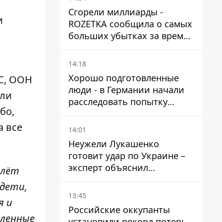
Сгорели миллиарды -
и
ROZETKA сообщила о самых
больших убытках за время
существования компании
14:18
Хорошо подготовленные
ЭС, ООН
люди - в Германии начали
ели
расследовать попытку
бо,
ударить дроном по
украинскому самолету на
а все
14:01
аэродроме Лейпцига
Неужели Лукашенко
готовит удар по Украине –
эксперт объяснил
олёт
настоящее назначение
 дети,
новой гомельской бригады
13:45
я и
Российские оккупанты
пленные
установили рекорд потерь