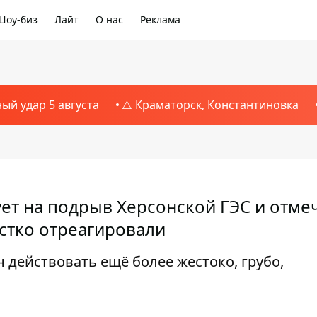
Шоу-биз
Лайт
О нас
Реклама
ный удар 5 августа
⚠️ Краматорск, Константиновка
ет на подрыв Херсонской ГЭС и отме
ёстко отреагировали
действовать ещё более жестоко, грубо,