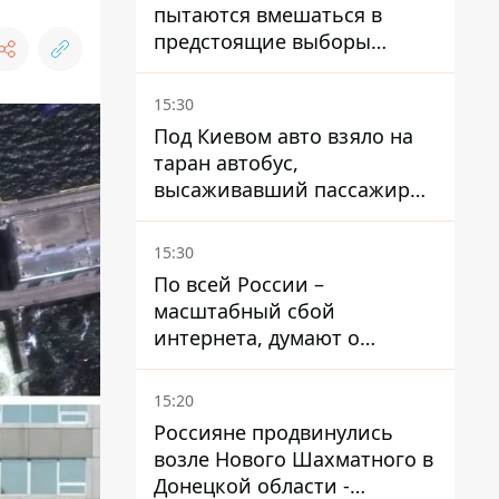
пытаются вмешаться в
предстоящие выборы
президента благодаря
ботам
15:30
Под Киевом авто взяло на
таран автобус,
высаживавший пассажиров
на остановке - пассажир в
больнице
15:30
По всей России –
масштабный сбой
интернета, думают о
причинах
15:20
Россияне продвинулись
возле Нового Шахматного в
Донецкой области -