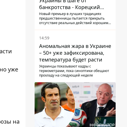
Украины в шаге от
банкротства - Корецкий
обещает им… новые склады
Новый премьер в лучших традициях
предшественницы пытается прикрыть
отсутствие реальных действий хорошими
словами
14:59
Аномальная жара в Украине
асти
– 50+ уже зафиксирована,
температура будет расти
Украинцы показывают кадры с
но уже
термометрами, пока синоптики обещают
прохладу на следующей неделе
люзы
на