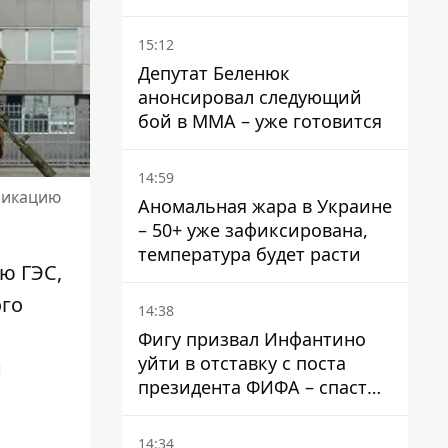
DeepState
15:12
Депутат Беленюк
анонсировал следующий
бой в ММА – уже готовится
14:59
ликацию
Аномальная жара в Украине
– 50+ уже зафиксирована,
температура будет расти
ю ГЭС
,
ого
14:38
Фигу призвал Инфантино
уйти в отставку с поста
н
президента ФИФА – спасти
футбол еще не поздно
14:34