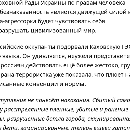
ховной Рады Украины по правам человека
 безнаказанность является движущей силой 
-агрессорка будет чувствовать себя
 разрушать цивилизованный мир.
оссийские оккупанты подорвали Каховскую Г
 языка. Он удивляется, неужели представит
оссиян действовать ещё более жестоко, гру
рана-террористка уже показала, что плюет н
исанные конвенции и нормы.
еступление не понесёт наказания. Сбитый сам
ру расстрелянные пленные, убитые и раненые
ы, разрушенные дотла города, оккупированна
 дети, заминированные, теперь ещеёи зато