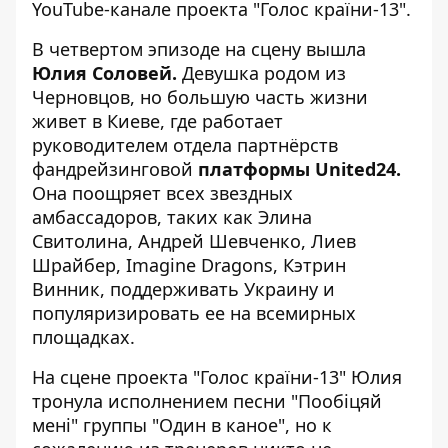
YouTube-канале проекта
"Голос країни-13".
В четвертом эпизоде ​​на сцену вышла
Юлия Соловей.
Девушка родом из
Черновцов, но большую часть жизни
живет в Киеве, где работает
руководителем отдела партнёрств
фандрейзинговой
платформы United24.
Она поощряет всех звездных
амбассадоров, таких как Элина
Свитолина, Андрей Шевченко, Лиев
Шрайбер, Imagine Dragons, Кэтрин
Винник, поддерживать Украину и
популяризировать ее на всемирных
площадках.
На сцене проекта "Голос країни-13" Юлия
тронула исполнением песни "Пообіцяй
мені" группы "Один в каное", но к