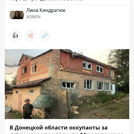
Лина Киндратюк
ADMIN
👍
В Донецкой области оккупанты за