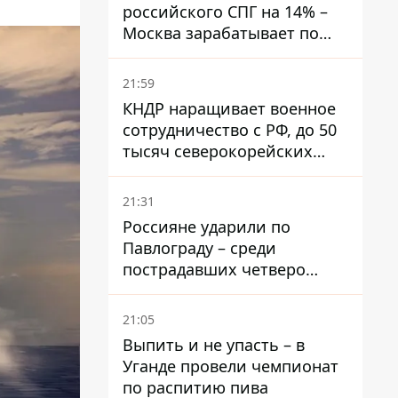
российского СПГ на 14% –
Москва зарабатывает по
€60 млн ежедневно
21:59
КНДР наращивает военное
сотрудничество с РФ, до 50
тысяч северокорейских
солдат могут прибыть в
Россию – Зеленский
21:31
Россияне ударили по
Павлограду – среди
пострадавших четверо
детей, младшему — три
месяца
21:05
Выпить и не упасть – в
Уганде провели чемпионат
по распитию пива