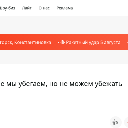
Шоу-биз
Лайт
О нас
Реклама
торск, Константиновка
🔴 Ракетный удар 5 августа
е мы убегаем, но не можем убежать
👍