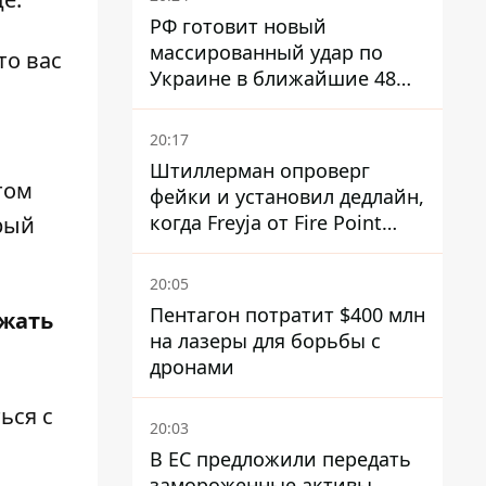
РФ готовит новый
массированный удар по
то вас
Украине в ближайшие 48
часов – разведка США
20:17
Штиллерман опроверг
том
фейки и установил дедлайн,
когда Freyja от Fire Point
рый
полноценно заработает
против баллистики
20:05
Пентагон потратит $400 млн
ежать
на лазеры для борьбы с
дронами
ься с
20:03
В ЕС предложили передать
замороженные активы