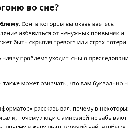
гоню во сне?
облему
. Сон, в котором вы оказываетесь
ление избавиться от ненужных привычек и
жет быть скрытая тревога или страх потери.
о наяву проблема уходит, сны о преследован
н также может означать, что вам буквально 
нформатор» рассказывал,
почему в некоторы
писали,
почему люди с амнезией не забывают
ь,
почему в жару пьют горячий чай
, чтобы ос