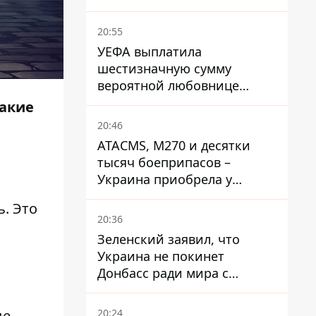
20:55
УЕФА выплатила
шестизначную сумму
вероятной любовнице
Инфантино - The Telegraph
такие
20:46
ATACMS, M270 и десятки
тысяч боеприпасов –
Украина приобрела у
Турции мощный пакет
. Это
вооружения
20:36
Зеленский заявил, что
Украина не покинет
Донбасс ради мира с
Россией
20:24
е.