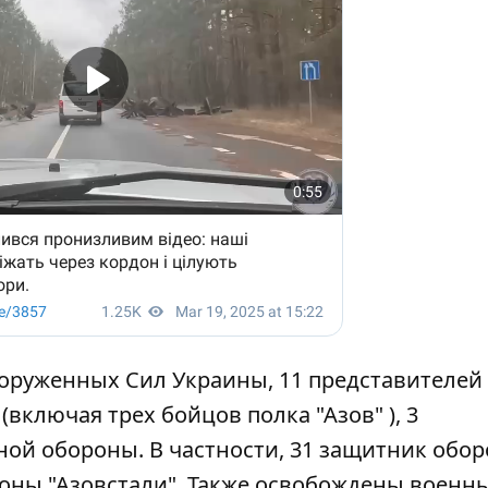
оруженных Сил Украины, 11 представителей
 (включая трех
бойцов полка "Азов"
), 3
ной обороны. В частности, 31 защитник обо
роны "Азовстали". Также освобождены военны