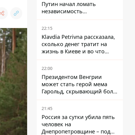
Путин начал ломать
независимость
собственного Центробанка,
заставив снизить базовую
22:15
ставку
Klavdia Petrivna рассказала,
сколько денег тратит на
жизнь в Киеве и во что
вкладывает миллионы
22:00
Президентом Венгрии
может стать герой мема
Гарольд, скрывающий боль
– он возглавил народное
голосование
21:45
Россия за сутки убила пять
человек на
Днепропетровщине – под