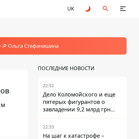
UK
🔎 Ольга Стефанишина
ПОСЛЕДНИЕ НОВОСТИ
22:52
ков
Дело Коломойского и еще
пятерых фигурантов о
ым
завладении 9,2 млрд грн
ПриватБанка направили в
суд
22:33
На шаг к катастрофе –