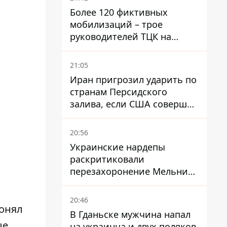
Более 120 фиктивных
мобилизаций – трое
руководителей ТЦК на
Волыни и Буковине
получили подозрения за
21:05
фейковые отчеты
Иран пригрозил ударить по
странам Персидского
залива, если США совершат
хотя бы одну атаку - Reuters
20:56
Украинские нардепы
раскритиковали
перезахоронение Мельника
из-за риска
дипломатической изоляции
20:46
ронял
В Гданьске мужчина напал
е,
на украинца и двух поляков