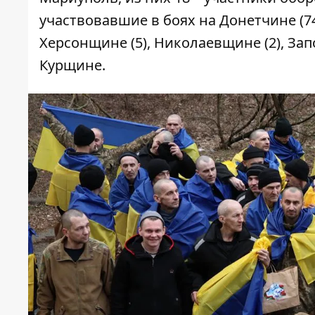
участвовавшие в боях на Донетчине (74
Херсонщине (5), Николаевщине (2), Запо
Курщине.