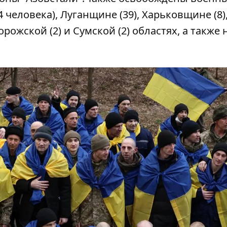
 человека), Луганщине (39), Харьковщине (8)
рожской (2) и Сумской (2) областях, а также 