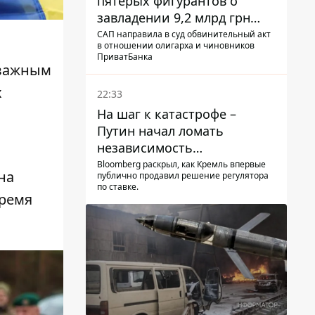
пятерых фигурантов о
завладении 9,2 млрд грн
ПриватБанка направили в
САП направила в суд обвинительный акт
в отношении олигарха и чиновников
суд
ПриватБанка
 важным
х
22:33
На шаг к катастрофе –
Путин начал ломать
независимость
собственного Центробанка,
Bloomberg раскрыл, как Кремль впервые
 ​​
публично продавил решение регулятора
заставив снизить базовую
по ставке.
ставку
время