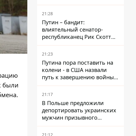
ударами оказались пять
районов области
21:28
Путин – бандит:
влиятельный сенатор-
республиканец Рик Скотт
призвал Конгресс привлечь
РФ к ответственности за
21:23
войну в Украине
Путина пора поставить на
колени - в США назвали
ерацию
путь к завершению войны -
National Security Journal
к были
бмена.
21:17
В Польше предложили
депортировать украинских
мужчин призывного
возраста - кого это может
затронуть
21:12