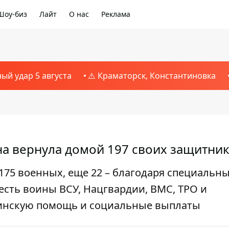
Шоу-биз
Лайт
О нас
Реклама
ный удар 5 августа
⚠️ Краматорск, Константиновка
а вернула домой 197 своих защитни
175 военных, еще 22 – благодаря специальн
сть воины ВСУ, Нацгвардии, ВМС, ТРО и
цинскую помощь и социальные выплаты