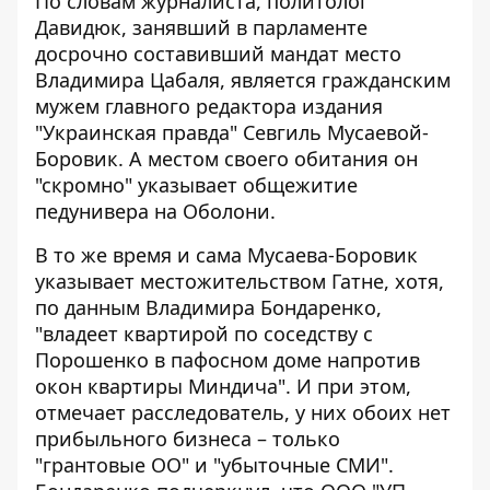
По словам журналиста, политолог
Давидюк, занявший в парламенте
досрочно составивший мандат место
Владимира Цабаля, является гражданским
мужем главного редактора издания
"Украинская правда" Севгиль Мусаевой-
Боровик. А местом своего обитания он
"скромно" указывает общежитие
педунивера на Оболони.
В то же время и сама Мусаева-Боровик
указывает местожительством Гатне, хотя,
по данным Владимира Бондаренко,
"владеет квартирой по соседству с
Порошенко в пафосном доме напротив
окон квартиры Миндича". И при этом,
отмечает расследователь, у них обоих нет
прибыльного бизнеса – только
"грантовые ОО" и "убыточные СМИ".