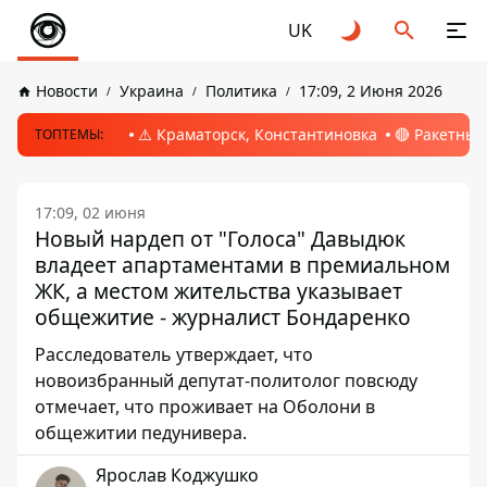
UK
Новости
Украина
Политика
17:09, 2 Июня 2026
⚠️ Краматорск, Константиновка
🔴 Ракетный
ТОПТЕМЫ:
17:09, 02 июня
Новый нардеп от "Голоса" Давыдюк
владеет апартаментами в премиальном
ЖК, а местом жительства указывает
общежитие - журналист Бондаренко
Расследователь утверждает, что
новоизбранный депутат-политолог повсюду
отмечает, что проживает на Оболони в
общежитии педунивера.
Ярослав Коджушко