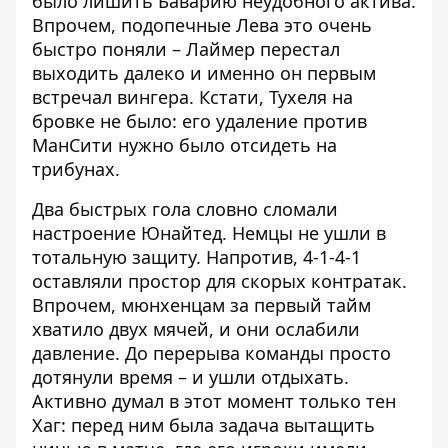
было лишить Баварию неудобного актива.
Впрочем, подопечные Лева это очень
быстро поняли – Лаймер перестал
выходить далеко и именно он первым
встречал вингера. Кстати,
Тухеля на
бровке не было
: его удаление против
МанСити нужно было отсидеть на
трибунах.
Два быстрых гола словно сломали
настроение Юнайтед. Немцы не ушли в
тотальную защиту. Напротив, 4-1-4-1
оставляли простор для скорых контратак.
Впрочем, мюнхенцам за первый тайм
хватило двух мячей, и они ослабили
давление. До перерыва команды просто
дотянули время – и ушли отдыхать.
Активно думал в этот момент только тен
Хаг: перед ним была задача вытащить