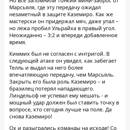
Но все запомнили тонкий мини-заброс от
Марсьяля, где эту передачу ожидал
незаметный в защите Каземиро. Как же
мастерски он придержал мяч, даже упал –
но лежа пробил Ульрайха в правый угол.
Неожиданно – 3:2 и впереди добавленное
время.
Киммих был не согласен с интригой. В
следующей атаке он увидел, как забегает
Телль и выдал на него более
впечатляющую передачу, чем Марсьяль.
Закрыть его была роль Каземиро – и
бразилец потерял нападающего.
Линдельоф не успевал ему мешать - и
мощный удар должен был ставить точку в
вопросе, кто сегодня лучше на поле. Да
снова Каземиро!
Ох и разыгрались команды на исходе! Со