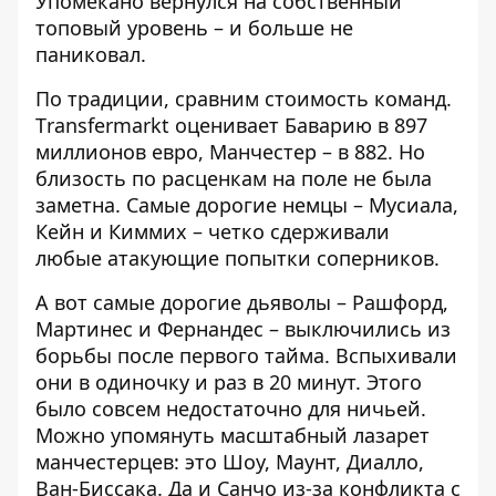
Упомекано вернулся на собственный
топовый уровень – и больше не
паниковал.
По традиции, сравним стоимость команд.
Тransfermarkt оценивает Баварию в 897
миллионов евро, Манчестер – в 882. Но
близость по расценкам на поле не была
заметна. Самые дорогие немцы – Мусиала,
Кейн и Киммих – четко сдерживали
любые атакующие попытки соперников.
А вот самые дорогие дьяволы – Рашфорд,
Мартинес и Фернандес – выключились из
борьбы после первого тайма. Вспыхивали
они в одиночку и раз в 20 минут. Этого
было совсем недостаточно для ничьей.
Можно упомянуть масштабный лазарет
манчестерцев: это Шоу, Маунт, Диалло,
Ван-Биссака. Да и Санчо из-за конфликта с