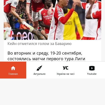
Кейн отметился голом за Баварию
Во вторник и среду, 19-20 сентября,
состоялись матчи первого тура Лиги
чемпионов. Единственный представитель
Украины, Шахтер,
проиграл Порту
.
Главная
Актуально
Україна на часі
Youtube
Информатор собрал результаты всех
Информатор в
игр первого тура в ЛЧ.
Скачать
телефоне
👉
Группа A