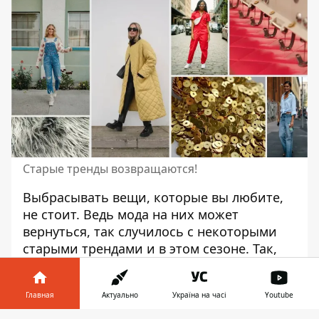
Старые тренды возвращаются!
Выбрасывать вещи, которые вы любите,
не стоит.
Ведь мода
на них может
вернуться, так случилось с некоторыми
старыми трендами и в этом сезоне. Так,
этой осенью можно
смело носить то, что
пролежало в вашем шкафу несколько лет
Главная
Актуально
Україна на часі
Youtube
и больше. Пора достать эти вещи, чтобы
снова
быть, как говорится, на стиле.