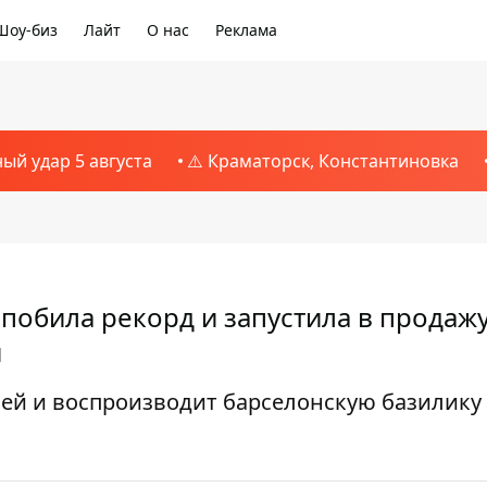
Шоу-биз
Лайт
О нас
Реклама
ный удар 5 августа
⚠️ Краматорск, Константиновка
 побила рекорд и запустила в продаж
и
лей и воспроизводит барселонскую базилику