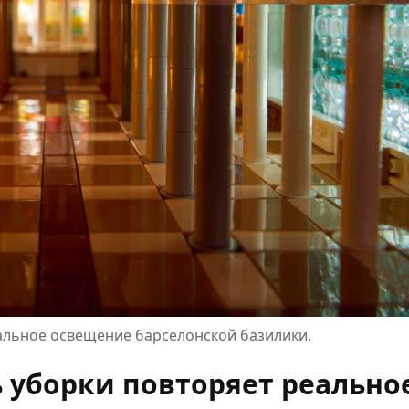
альное освещение барселонской базилики.
 уборки повторяет реально