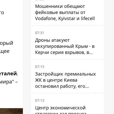
Мошенники обещают
го
фейковые выплаты от
Vodafone, Kyivstar и lifecell
07:31
Дроны атакуют
торый
оккупированный Крым - в
ящее
Керчи серия взрывов, в
Феодосии пожар
07:15
деталей
.
Застройщик премиальных
ЖК в центре Киева
мира" –
остановил работу, его
руководители сбежали из
Украины - Bihus.info
07:13
Центр экономической
стратегии дал прогноз