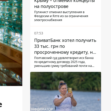
Крыму – отменил концерты
на полуострове
Путинист отменил выступления в
Феодосии и Ялте из-за ограничения
электроснабжения
07:53
ПриватБанк хотел получить
33 тыс. грн по
просроченному кредиту, но
суд взыскал с должницы
Полтавский суд удовлетворил иск банка
по кредитному договору 2025 года,
только 22 тыс. грн
уменьшив сумму требований почти на
треть
е