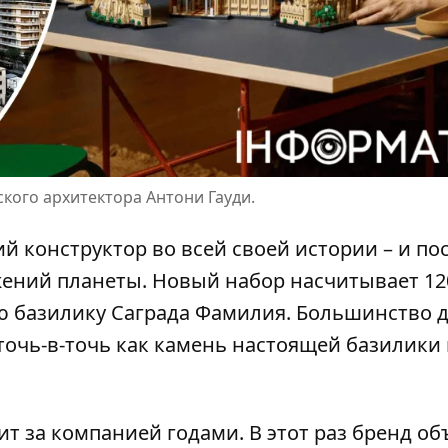
ского архитектора Антони Гауди.
 конструктор во всей своей истории – и по
жений планеты. Новый набор насчитывает 12
ю базилику Саграда Фамилия. Большинство 
точь-в-точь как камень настоящей базилики 
дит за компанией годами. В этот раз бренд об