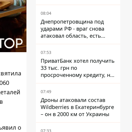
тысячи атак
08:04
Днепропетровщина под
ударами РФ - враг снова
атаковал область, есть
разрушения и пожары
07:53
ПриватБанк хотел получить
33 тыс. грн по
святила
просроченному кредиту, но
суд взыскал с должницы
060
только 22 тыс. грн
деталей
07:49
Дроны атаковали состав
в
Wildberries в Екатеринбурге
– он в 2000 км от Украины
ъявил о
07:33