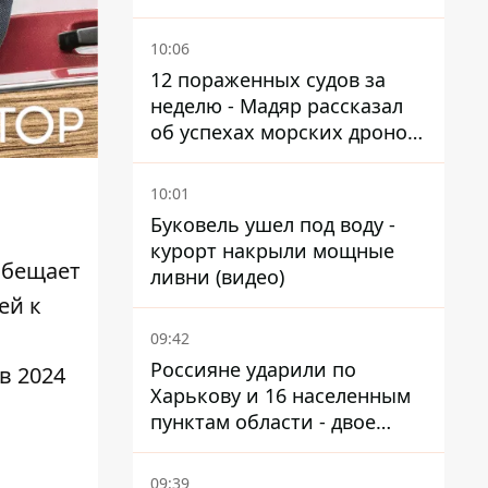
Мариуполь, а местных
оставляют без жилья
10:06
12 пораженных судов за
неделю - Мадяр рассказал
об успехах морских дронов
в Черном и Азовском морях
10:01
Буковель ушел под воду -
курорт накрыли мощные
обещает
ливни (видео)
ей к
09:42
Россияне ударили по
в 2024
Харькову и 16 населенным
пунктам области - двое
погибших
09:39