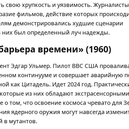
ть свою хрупкость и уязвимость. Журналисты
разие фильмов
, действие которых происходи
ителям демонстрировались худшие сценарии
з них был определенный луч надежды.
барьера времени» (1960)
ент Эдгар Ульмер. Пилот ВВС США провалив
енном континууме и совершает аварийную п
ой как Цитадель. Идет 2024 год. Практическ
некоторые из них обладают экстрасенсорным
 о том, что освоение космоса чревато для 
ния ядерного оружия могут навсегда измени
 в мутантов.