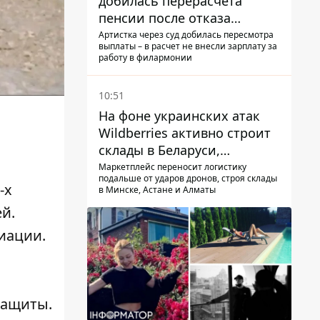
добилась перерасчета
пенсии после отказа
Пенсионного фонда
Артистка через суд добилась пересмотра
выплаты – в расчет не внесли зарплату за
работу в филармонии
10:51
На фоне украинских атак
Wildberries активно строит
склады в Беларуси,
Казахстане, Узбекистане
Маркетплейс переносит логистику
подальше от ударов дронов, строя склады
-х
в Минске, Астане и Алматы
й.
иации.
защиты.