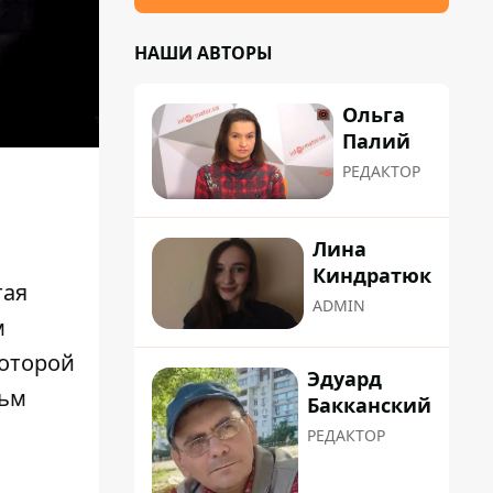
НАШИ АВТОРЫ
Ольга
Палий
РЕДАКТОР
Лина
Киндратюк
тая
ADMIN
м
которой
Эдуард
льм
Бакканский
РЕДАКТОР