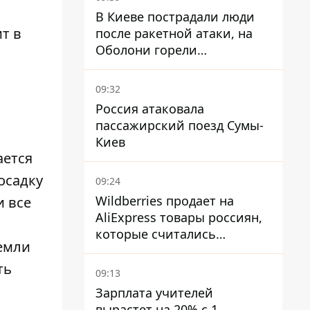
В Киеве пострадали люди
т в
после ракетной атаки, на
Оболони горели
резервуары с топливом
09:32
Россия атаковала
пассажирский поезд Сумы-
Киев
ается
осадку
09:24
Wildberries продает на
и все
AliExpress товары россиян,
и
которые считались
Земли
уничтоженными на складах
ть
09:13
Зарплата учителей
вырастет на 20% с 1