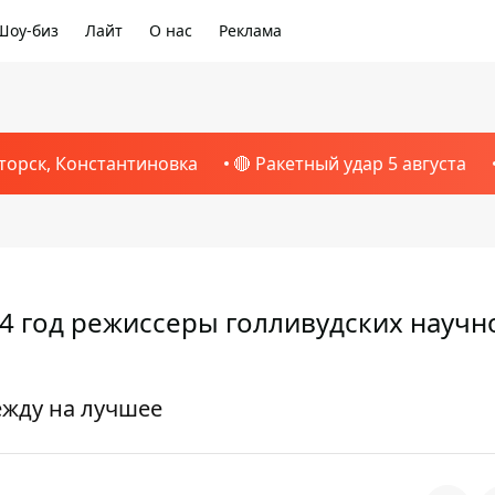
Шоу-биз
Лайт
О нас
Реклама
торск, Константиновка
🔴 Ракетный удар 5 августа
4 год режиссеры голливудских научн
ежду на лучшее