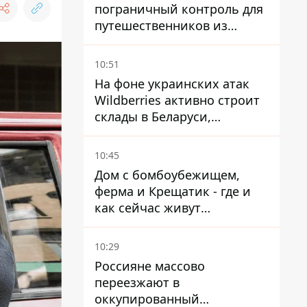
пограничный контроль для
путешественников из
Италии из-за
миграционного конфликта
10:51
На фоне украинских атак
Wildberries активно строит
склады в Беларуси,
Казахстане, Узбекистане
10:45
Дом с бомбоубежищем,
ферма и Крещатик - где и
как сейчас живут
украинские знаменитости
10:29
Россияне массово
переезжают в
оккупированный