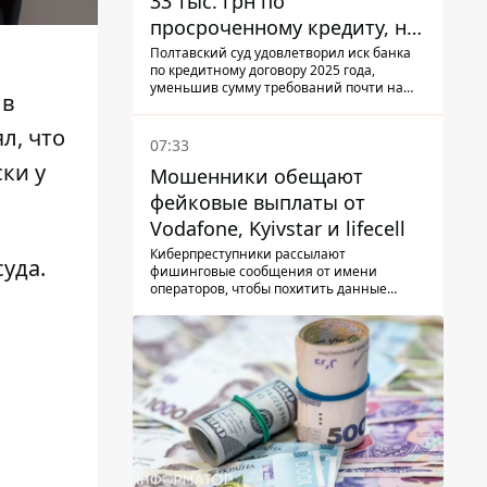
33 тыс. грн по
просроченному кредиту, но
суд взыскал с должницы
Полтавский суд удовлетворил иск банка
по кредитному договору 2025 года,
только 22 тыс. грн
уменьшив сумму требований почти на
в
треть
л, что
07:33
ки у
Мошенники обещают
фейковые выплаты от
Vodafone, Kyivstar и lifecell
Киберпреступники рассылают
уда.
фишинговые сообщения от имени
операторов, чтобы похитить данные
украинцев.