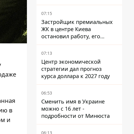
Феодосии пожар
07:15
Застройщик премиальных
ЖК в центре Киева
остановил работу, его
руководители сбежали из
Украины - Bihus.info
07:13
Центр экономической
у
стратегии дал прогноз
одаже
курса доллара к 2027 году
06:53
анная
Сменить имя в Украине
можно с 16 лет -
ию в
подробности от Минюста
ом и
06:13