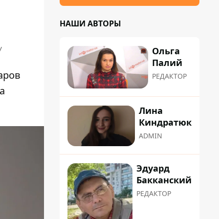
НАШИ АВТОРЫ
У
Ольга
Палий
ларов
РЕДАКТОР
а
Лина
Киндратюк
ADMIN
Эдуард
Бакканский
РЕДАКТОР