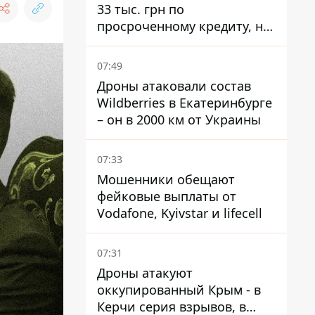
33 тыс. грн по
просроченному кредиту, но
суд взыскал с должницы
только 22 тыс. грн
07:49
Дроны атаковали состав
Wildberries в Екатеринбурге
– он в 2000 км от Украины
07:33
Мошенники обещают
фейковые выплаты от
Vodafone, Kyivstar и lifecell
07:31
Дроны атакуют
оккупированный Крым - в
Керчи серия взрывов, в