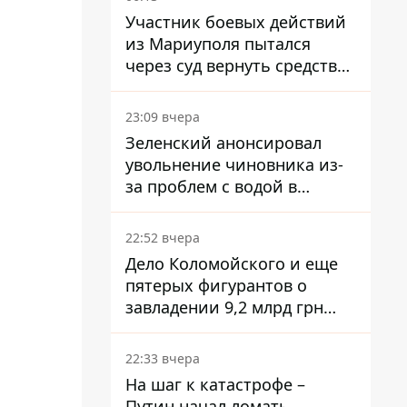
Участник боевых действий
из Мариуполя пытался
через суд вернуть средства
субсидии со счета в
Ощадбанке – каким было
23:09 вчера
решение
Зеленский анонсировал
увольнение чиновника из-
за проблем с водой в
Марганце
22:52 вчера
Дело Коломойского и еще
пятерых фигурантов о
завладении 9,2 млрд грн
ПриватБанка направили в
суд
22:33 вчера
На шаг к катастрофе –
Путин начал ломать