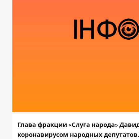
Глава фракции
«
Слуга народа
»
Давид
коронавирусом народных депутатов.