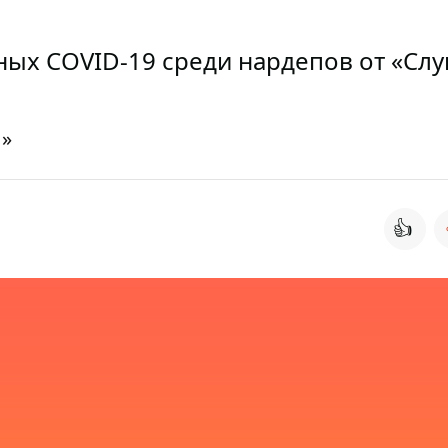
ых COVID-19 среди нардепов от «Слу
Н»
👍