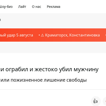
Шоу-биз
Лайт
О нас
Реклама
0
ный удар 5 августа
⚠️ Краматорск, Константиновка
 ограбил и жестоко убил мужчину
ет или пожизненное лишение свободы
👍