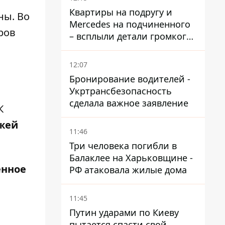
временную защиту ЕС
Квартиры на подругу и
ны. Во
Mercedes на подчиненного
ров
– всплыли детали громкого
дела НАБУ против
Стефанишиной
12:07
Бронирование водителей -
Укртрансбезопасность
сделала важное заявление
К
жей
11:46
Три человека погибли в
Балаклее на Харьковщине -
енное
РФ атаковала жилые дома
11:45
Путин ударами по Киеву
пытается спасти свой