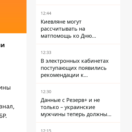
произошла стычка со
спецназом полиции
12:44
Киевляне могут
рассчитывать на
матпомощь ко Дню
независимости - кому ее
ии
дадут
12:33
В электронных кабинетах
поступающих появились
рекомендации к
зачислению на бакалавриат
чины
и в магистратуру – что
12:30
нужно успеть до 11 августа
Данные с Резерв+ и не
знал,
только – украинские
мужчины теперь должны
БР.
доказать непригодность к
службе, чтобы получить
12:15