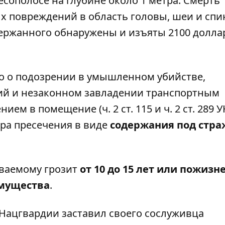
сополосе на глубине около 1 метра. Смерть
х повреждений в область головы, шеи и спи
держанного обнаружены и изъяты 2100 долла
о о подозрении в умышленном убийстве,
й и незаконном завладении транспортным
м в помещение (ч. 2 ст. 115 и ч. 2 ст. 289 У
ра пресечения в виде
содержания под стра
еваемому грозит
от 10 до 15 лет или пожизн
имущества
.
 Нацгвардии заставил своего сослуживца