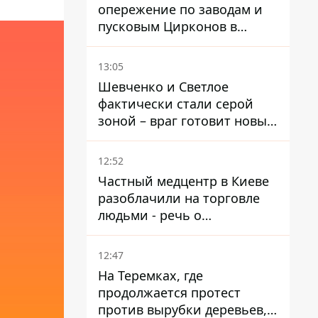
опережение по заводам и
пусковым Цирконов в
России
13:05
Шевченко и Светлое
фактически стали серой
зоной – враг готовит новые
атаки на Добропольском
направлении
12:52
Частный медцентр в Киеве
разоблачили на торговле
людьми - речь о
суррогатном материнстве
12:47
На Теремках, где
продолжается протест
против вырубки деревьев,