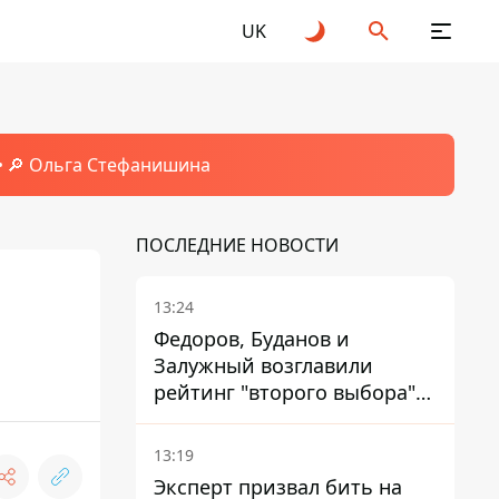
UK
🔎 Ольга Стефанишина
ПОСЛЕДНИЕ НОВОСТИ
13:24
Федоров, Буданов и
Залужный возглавили
рейтинг "второго выбора"
украинцев - опрос показал
альтернативные симпатии
13:19
Эксперт призвал бить на