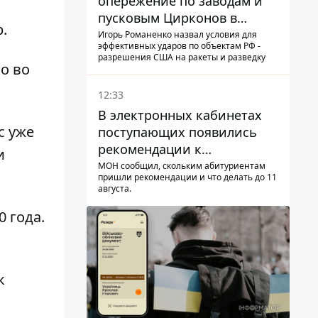
опережение по заводам и
пусковым Цирконов в
р
.
России
Игорь Романенко назвал условия для
эффективных ударов по объектам РФ -
разрешения США на ракеты и разведку
о во
12:33
В электронных кабинетах
с уже
поступающих появились
рекомендации к
и
зачислению на бакалавриат
МОН сообщил, скольким абитуриентам
пришли рекомендации и что делать до 11
и в магистратуру – что
августа.
нужно успеть до 11 августа
 года.
к