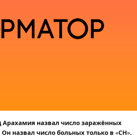
 Арахамия назвал число заражённых
 Он назвал число больных только в
«
СН
»
.