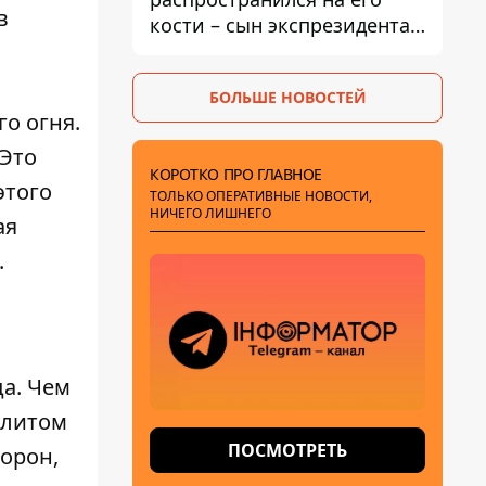
в
кости – сын экспрезидента
США рассказал, что болезнь
отца прогрессирует
БОЛЬШЕ НОВОСТЕЙ
о огня.
 Это
КОРОТКО ПРО ГЛАВНОЕ
этого
ТОЛЬКО ОПЕРАТИВНЫЕ НОВОСТИ,
НИЧЕГО ЛИШНЕГО
ая
.
а. Чем
 литом
ПОСМОТРЕТЬ
торон,