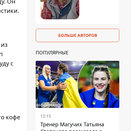
у. Он
истики.
БОЛЬШЕ АВТОРОВ
 из
ПОПУЛЯРНЫЕ
п
уду с
12:15
го кофе
Тренер Магучих Татьяна