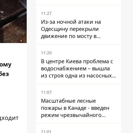
11:27
Из-за ночной атаки на
Одесщину перекрыли
движение по мосту в
Маяках - подробности от
ГНСУ
11:20
В центре Киева проблема с
тому
водоснабжением – вышла
без
из строя одна из насосных
станций
11:07
Масштабные лесные
пожары в Канаде - введен
режим чрезвычайного
дходит
положения, выехали более
20 тысяч человек
11:01