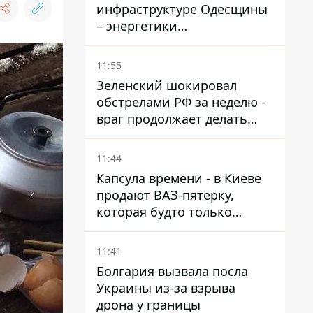
инфраструктуре Одесщины
– энергетики
восстанавливают свет
11:55
Зеленский шокировал
обстрелами РФ за неделю -
враг продолжает делать
ставку на баллистический
террор
11:44
Капсула времени - в Киеве
продают ВАЗ-пятерку,
которая будто только
сошла с конвейера
11:41
Болгария вызвала посла
Украины из-за взрыва
дрона у границы