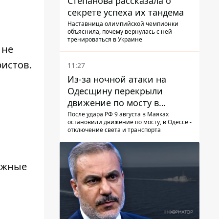
Степанова рассказала о
секрете успеха их тандема
Наставница олимпийской чемпионки
объяснила, почему вернулась с ней
тренироваться в Украине
 не
ристов.
11:27
Из-за ночной атаки на
Одесщину перекрыли
движение по мосту в
Маяках - подробности от
После удара РФ 9 августа в Маяках
остановили движение по мосту, в Одессе -
ГНСУ
отключение света и транспорта
ложные