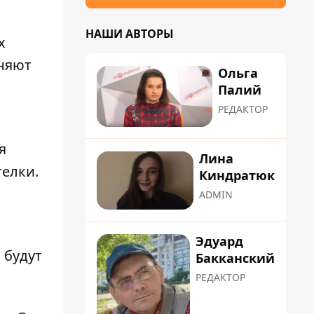
НАШИ АВТОРЫ
х
аняют
Ольга
Палий
РЕДАКТОР
я
Лина
телки.
Киндратюк
ADMIN
Эдуард
 будут
Бакканский
РЕДАКТОР