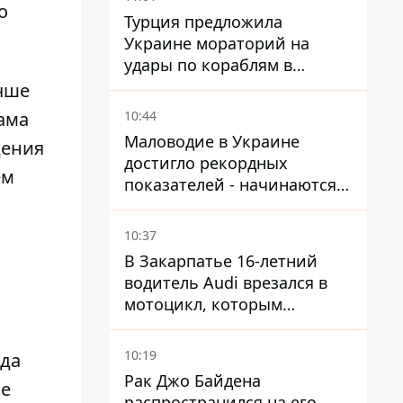
о
Турция предложила
.
Украине мораторий на
удары по кораблям в
Черном море
чше
10:44
Сама
Маловодие в Украине
дения
достигло рекордных
ем
показателей - начинаются
ограничения
водоснабжения
10:37
В Закарпатье 16-летний
водитель Audi врезался в
мотоцикл, которым
управлял 10-летний
мальчик
10:19
еда
Рак Джо Байдена
ое
распространился на его