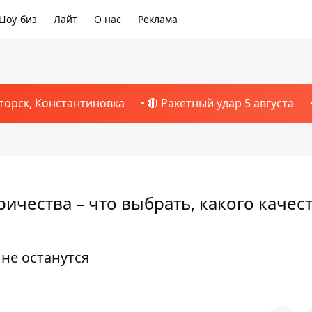
Шоу-биз
Лайт
О нас
Реклама
торск, Константиновка
🔴 Ракетный удар 5 августа
ричества – что выбрать, какого качес
не останутся