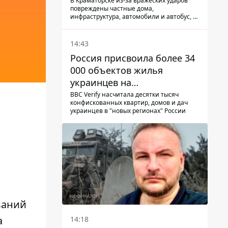
КАБ-250
В Краматорске из-за вражеских ударов
повреждены частные дома,
инфраструктура, автомобили и автобус, а
всего за сутки на Донетчине погиб один
человек и еще 15 получили ранения
14:43
Россия присвоила более 34
000 объектов жилья
украинцев на
оккупированных
BBC Verify насчитала десятки тысяч
конфискованных квартир, домов и дач
территориях -
украинцев в "новых регионах" России
расследование BBC
ваний
а
14:18