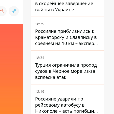
в скорейшее завершение
войны в Украине
18:39
Россияне приблизились к
Краматорску и Славянску в
среднем на 10 км – эксперт
предупредил об усилении
наступления
18:34
Турция ограничила проход
судов в Черное море из-за
всплеска атак
18:19
Россияне ударили по
рейсовому автобусу в
Никополе – есть погибший