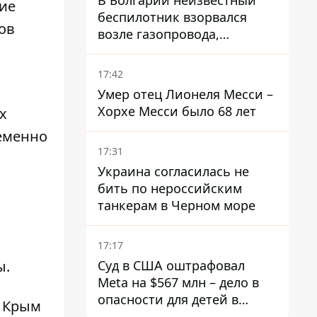
В Болгарии неизвестный
ие
беспилотник взорвался
ов
возле газопровода,
которым поставляют газ в
Украину
17:42
Умер отец Лионеля Месси –
Хорхе Месси было 68 лет
х
еменно
17:31
Украина согласилась не
бить по нероссийским
танкерам в Черном море
17:17
Суд в США оштрафовал
ы.
Meta на $567 млн ​​– дело в
опасности для детей в
Р Крым
соцсетях