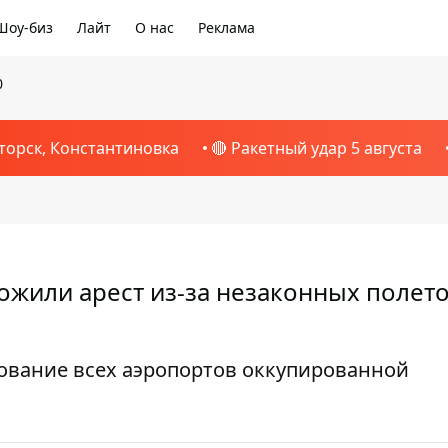
Шоу-биз
Лайт
О нас
Реклама
0
торск, Константиновка
🔴 Ракетный удар 5 августа
ожили арест из-за незаконных полето
вание всех аэропортов оккупированной