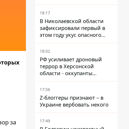
и раненые
18:17
В Николаевской области
зафиксировали первый в
этом году укус опасного
каракурта
18:02
РФ усиливает дроновый
оторых
террор в Херсонской
области - оккупанты
получили приказ свободно
охотиться на автомобили
17:56
Z-блоггеры признают – в
Украине вербовать некого
17:49
ор за