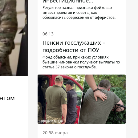
инвестиционное
мошенничество и не
Регулятор назвал признаки фейковых
инвестпроектов и советы, как
потерять деньги
обезопасить сбережения от аферистов.
06:13
Пенсии госслужащих –
подробности от ПФУ
Фонд объяснил, при каких условиях
бывшие чиновники получают выплаты по
статье 37 закона о госслужбе.
ентом
ю
20:58 вчера