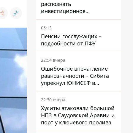
распознать
инвестиционное
мошенничество и не
потерять деньги
06:13
Пенсии госслужащих –
подробности от ПФУ
22:54 вчера
Ошибочное впечатление
равнозначности – Сибига
упрекнул ЮНИСЕФ в
заявлении о погибших
детях в Украине и РФ
22:30 вчера
Хуситы атаковали большой
НПЗ в Саудовской Аравии и
порт у ключевого пролива