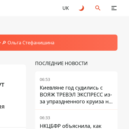
UK
🔎 Ольга Стефанишина
ПОСЛЕДНИЕ НОВОСТИ
06:53
ут
Киевляне год судились с
ВОЯЖ ТРЕВЭЛ ЭКСПРЕСС из-
за упраздненного круиза на
ля
Costa Firenze - что решил
суд
06:33
НКЦБФР объяснила, как