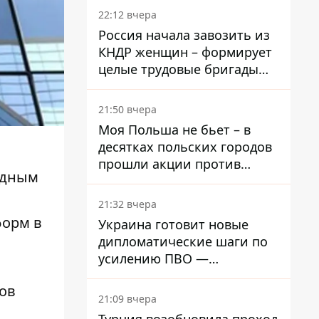
22:12 вчера
Россия начала завозить из
КНДР женщин – формирует
целые трудовые бригады
для работы на заводах
21:50 вчера
Моя Польша не бьет – в
десятках польских городов
прошли акции против
рдным
нападений на украинцев
21:32 вчера
форм в
Украина готовит новые
дипломатические шаги по
усилению ПВО —
Зеленский
ров
21:09 вчера