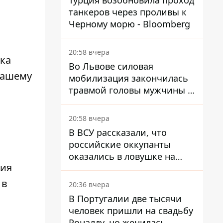
Турция возобновила проход
танкеров через проливы к
Черному морю - Bloomberg
20:58 вчера
ка
Во Львове силовая
ашему
мобилизация закончилась
травмой головы мужчины -
его дочери распылили газ в
глаза
20:58 вчера
В ВСУ рассказали, что
российские оккупанты
оказались в ловушке на
ния
Кинбурнской косе
 в
20:36 вчера
В Португалии две тысячи
человек пришли на свадьбу
Роналду, но женилась