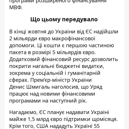
програми розширеного фінансування
МВФ.
Що цьому передувало
В кінці жовтня до України від ЄС надійшли
2 мільярди євро
макрофінансової
допомоги. Ці кошти є першою частиною
пакета в розмірі 5 мільярдів євро.
Додатковий фінансовий ресурс дозволить
покрити нагальні бюджетні видатки,
зокрема у соціальній і гуманітарній
сферах
. Прем'єр-міністр України
Денис Шмигаль наголосив, що Уряд
працює над новими фінансовими
програмами на
наступний
рік.
Нагадаємо, ЄС
планує надавати Україні
майже 1,5 млрд євро
підтримки щомісяця.
Крім того, США
нададуть Україні 55