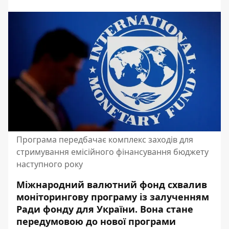
Програма передбачає комплекс заходів для
стримування емісійного фінансування бюджету
наступного року
Міжнародний валютний фонд схвалив
моніторингову програму із залученням
Ради фонду для України.
Вона стане
передумовою
до нової програми