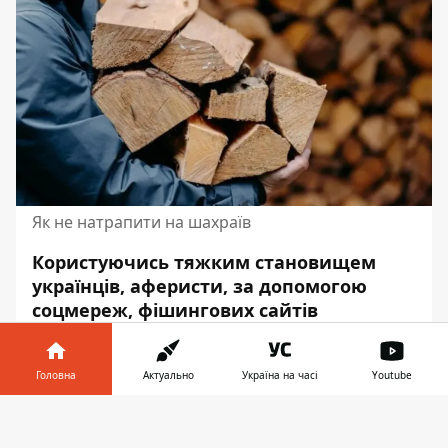
Як не натрапити на шахраїв
Користуючись тяжким становищем
українців, аферисти, за допомогою
соцмереж, фішингових сайтів
та психологічного тиску, виманюють
грошові кошти. Особливо поширеними
Головна
Актуально
Україна на часі
Youtube
стали афери з продажу
дров
. Географія
шахраїв – вся Україна.
Інформатор у
Завантажити
телефоні
👉
Як не натрапити на шахраїв розповідає