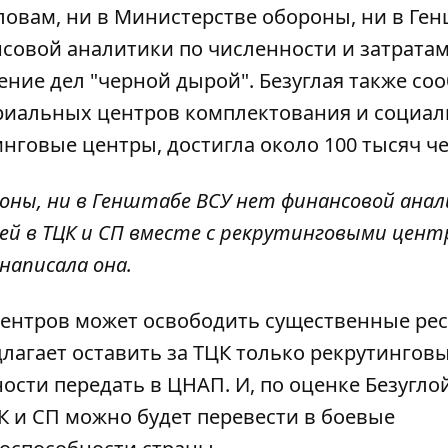
словам, ни в Министерстве обороны, ни в Ге
совой аналитики по численности и затратам
ение дел "черной дырой". Безуглая также со
ориальных центров комплектования и социа
инговые центры, достигла около 100 тысяч ч
роны, ни в Генштабе ВСУ нет финансовой ана
дей в ТЦК и СП вместе с рекрутинговыми цен
написала она.
центров может освободить существенные ре
длагает оставить за ТЦК только рекрутингов
сти передать в ЦНАП. И, по оценке Безуглой
К и СП можно будет перевести в боевые