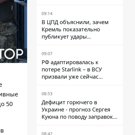
Флеша
09:14
В ЦПД объяснили, зачем
Кремль показательно
публикует удары
баллистики по Киеву
09:07
РФ адаптировалась к
потере Starlink – в ВСУ
призвали уже сейчас
создавать РЭБ против
е
новой угрозы
тивные
08:53
Дефицит горючего в
о 50
Украине - прогноз Сергея
Куюна по поводу заправок и
очередей
 в
08:42