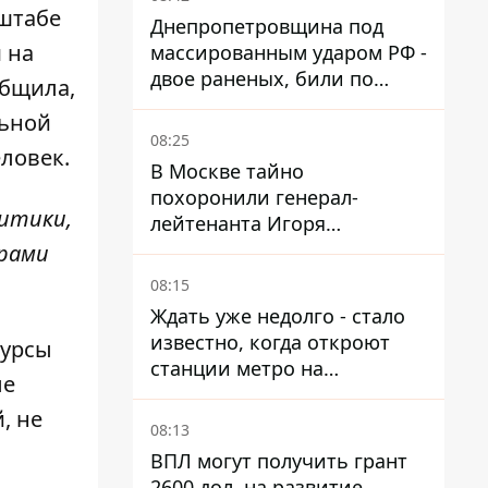
нштабе
Днепропетровщина под
 на
массированным ударом РФ -
двое раненых, били по
общила,
Никопольщине и
льной
Синельниковщине
08:25
еловек.
В Москве тайно
похоронили генерал-
литики,
лейтенанта Игоря
Иерусалимова – мог
трами
погибнуть от взрыва в
08:15
ресторане
Ждать уже недолго - стало
известно, когда откроют
сурсы
станции метро на
ые
Виноградаре
, не
08:13
ВПЛ могут получить грант
2600 дол. на развитие