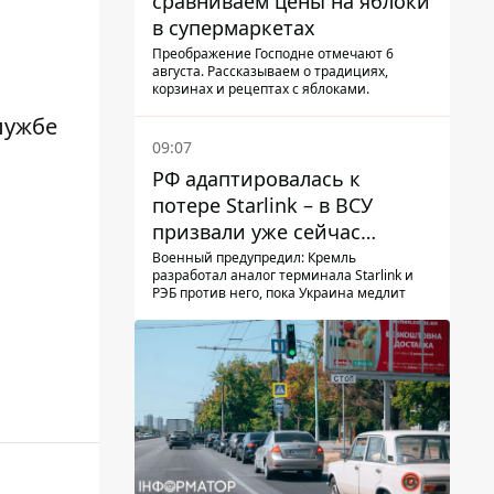
сравниваем цены на яблоки
в супермаркетах
Преображение Господне отмечают 6
августа. Рассказываем о традициях,
корзинах и рецептах с яблоками.
лужбе
09:07
РФ адаптировалась к
потере Starlink – в ВСУ
призвали уже сейчас
создавать РЭБ против
Военный предупредил: Кремль
разработал аналог терминала Starlink и
новой угрозы
РЭБ против него, пока Украина медлит