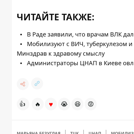
ЧИТАЙТЕ ТАКЖЕ:
В Раде заявили, что врачам ВЛК да
Мобилизуют с ВИЧ, туберкулезом и 
Минздрав к здравому смыслу
Администраторы ЦНАП в Киеве овл
♥
👍
🔥
😭
😆
😡
МАРЬЯНА БЕЗУГЛАЯ
ТЦК
ЦНАП
МОБИЛИЗА