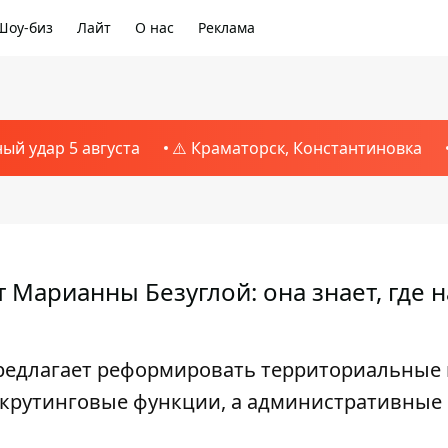
Шоу-биз
Лайт
О нас
Реклама
ный удар 5 августа
⚠️ Краматорск, Константиновка
Марианны Безуглой: она знает, где 
предлагает реформировать территориальные
екрутинговые функции, а административные