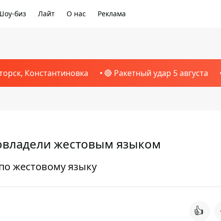
Шоу-биз
Лайт
О нас
Реклама
торск, Константиновка
🔴 Ракетный удар 5 августа
овладели жестовым языком
по жестовому языку
👍