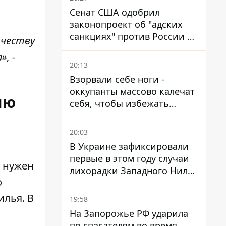
Сенат США одобрил
законопроект об "адских
санкциях" против России и
ичеству
Ирана
, -
20:13
Взорвали себе ноги -
оккупанты массово калечат
ию
себя, чтобы избежать
штурмов - ГУР
20:03
В Украине зафиксировали
первые в этом году случаи
нужен
лихорадки Западного Нила:
о
два человека заразились
после укусов комаров
илья. В
19:58
На Запорожье РФ ударила
по спасателям во время