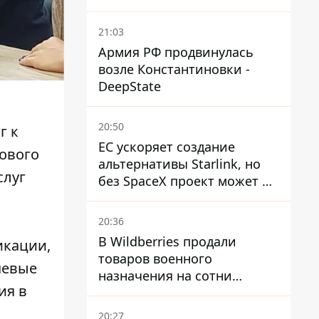
21:03
Армия РФ продвинулась
возле Константиновки -
DeepState
20:50
г к
ЕС ускоряет создание
ового
альтернативы Starlink, но
слуг
без SpaceX проект может не
обойтись
20:36
В Wildberries продали
икации,
товаров военного
чевые
назначения на сотни
ия в
миллионов, но удары ВСУ
изменили ситуацию
20:27