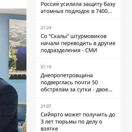
Россия усилила защиту базу
атомных подлодок в 7400
км от Украины
21:24
Со "Скалы" штурмовиков
начали переводить в другие
подразделения - СМИ
21:19
Днепропетровщина
подверглась почти 50
обстрелам за сутки - двое
погибших, шесть
пострадавших
21:07
Сийярто может получить до
3 лет тюрьмы по делу о
взятке