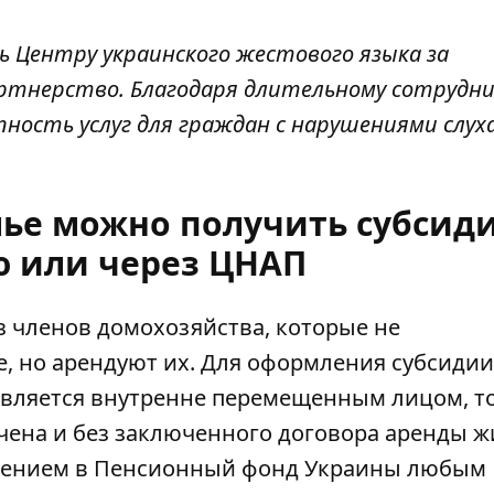
ть
Центру украинского жестового языка
за
артнерство. Благодаря длительному сотрудн
ость услуг для граждан с нарушениями слуха»
лье можно получить субсид
ю или через ЦНАП
з членов домохозяйства, которые не
, но арендуют их. Для
оформления субсидии
 является внутренне перемещенным лицом, т
ена и без заключенного договора аренды ж
явлением в Пенсионный фонд Украины любым