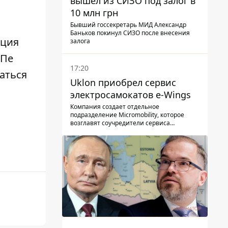
вышел из СИЗО под залог в
10 млн грн
Бывший госсекретарь МИД Александр
Баньков покинул СИЗО после внесения
кция
залога
АПе
17:20
аться
Uklon приобрел сервис
электросамокатов e-Wings
Компания создает отдельное
подразделение Micromobility, которое
возглавят соучредители сервиса
самокатов.