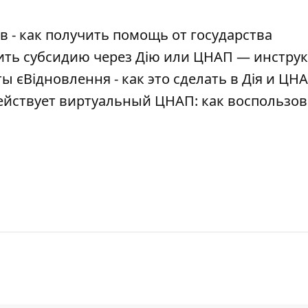
 - как получить помощь от государства
ть субсидию через Дію или ЦНАП — инстру
 єВідновлення - как это сделать в Дія и ЦН
ействует виртуальный ЦНАП: как воспользов