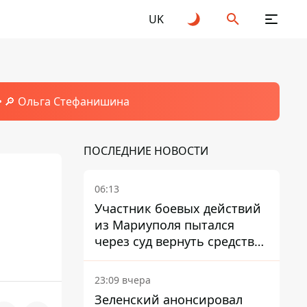
UK
🔎 Ольга Стефанишина
ПОСЛЕДНИЕ НОВОСТИ
06:13
Участник боевых действий
из Мариуполя пытался
через суд вернуть средства
субсидии со счета в
Ощадбанке – каким было
23:09 вчера
решение
Зеленский анонсировал