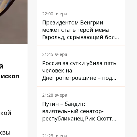
вкладывает миллионы
22:00 вчера
Президентом Венгрии
может стать герой мема
Гарольд, скрывающий боль
– он возглавил народное
голосование
21:45 вчера
Россия за сутки убила пять
й
человек на
ископ
Днепропетровщине – под
ударами оказались пять
районов области
21:28 вчера
Путин – бандит:
влиятельный сенатор-
ской
республиканец Рик Скотт
призвал Конгресс привлечь
сквы
РФ к ответственности за
21:23 вчера