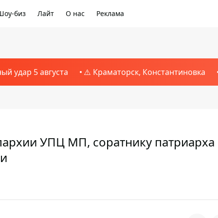
Шоу-биз
Лайт
О нас
Реклама
ный удар 5 августа
⚠️ Краматорск, Константиновка
архии УПЦ МП, соратнику патриарха
ии