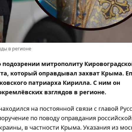
ды в регионе
 о подозрении митрополиту Кировоградско
та,
который оправдывал захват Крыма.
Еп
овского патриарха Кирилла. С ним он
кремлёвских взглядов в регионе.
находился на постоянной связи с главой Рус
поручение по поводу оправдания российской
Украины, в частности Крыма. Указания из мо