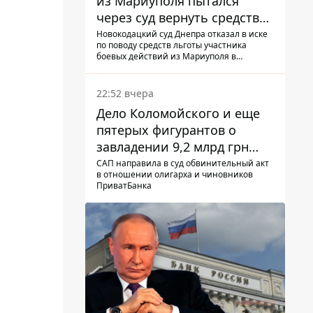
из Мариуполя пытался
через суд вернуть средства
субсидии со счета в
Новокодацкий суд Днепра отказал в иске
по поводу средств льготы участника
Ощадбанке – каким было
боевых действий из Мариуполя в
решение
банковском учреждении
22:52 вчера
Дело Коломойского и еще
пятерых фигурантов о
завладении 9,2 млрд грн
ПриватБанка направили в
САП направила в суд обвинительный акт
в отношении олигарха и чиновников
суд
ПриватБанка