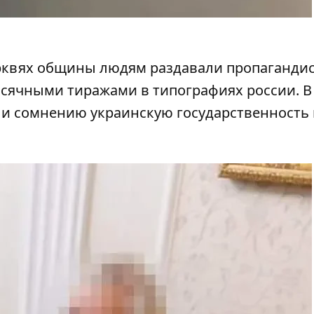
ерквях общины людям раздавали пропаганди
ысячными тиражами в типографиях россии. В
ли сомнению украинскую государственность 