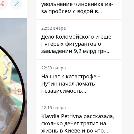
увольнение чиновника из-
за проблем с водой в
Марганце
22:52 вчера
Дело Коломойского и еще
пятерых фигурантов о
завладении 9,2 млрд грн
ПриватБанка направили в
суд
22:33 вчера
На шаг к катастрофе –
Путин начал ломать
независимость
собственного Центробанка,
заставив снизить базовую
22:15 вчера
ставку
Klavdia Petrivna рассказала,
сколько денег тратит на
жизнь в Киеве и во что