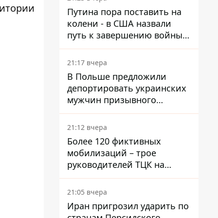
войну в Украине
ритории
Путина пора поставить на
колени - в США назвали
путь к завершению войны -
National Security Journal
21:17 вчера
В Польше предложили
депортировать украинских
мужчин призывного
возраста - кого это может
затронуть
21:12 вчера
Более 120 фиктивных
мобилизаций – трое
руководителей ТЦК на
Волыни и Буковине
получили подозрения за
21:05 вчера
фейковые отчеты
Иран пригрозил ударить по
странам Персидского