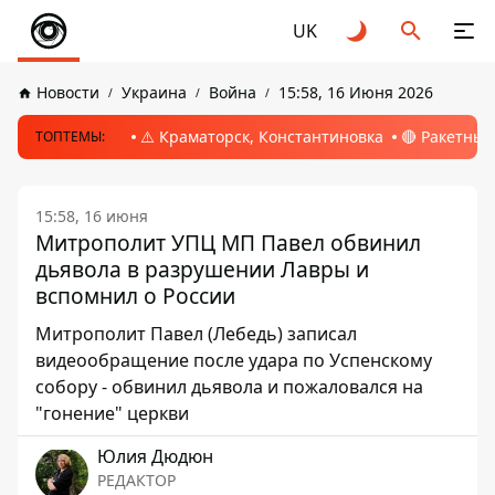
UK
Новости
Украина
Война
15:58, 16 Июня 2026
⚠️ Краматорск, Константиновка
🔴 Ракетный
ТОПТЕМЫ:
15:58, 16 июня
Митрополит УПЦ МП Павел обвинил
дьявола в разрушении Лавры и
вспомнил о России
Митрополит Павел (Лебедь) записал
видеообращение после удара по Успенскому
собору - обвинил дьявола и пожаловался на
"гонение" церкви
Юлия Дюдюн
РЕДАКТОР