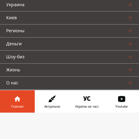
Украина
Киев
Регионы
Деньги
Шоу-биз
Жизнь
О нас
Главная
Актуально
Україна на часі
Youtube
Информатор в
Скачать
Информатор проекты
телефоне
👉
Столица
Ваши финансы
Авто
Geek