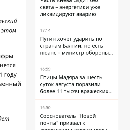
Часть Киева сидит без
света – энергетики уже
ликвидируют аварию
льский
в этом
17:14
Путин хочет ударить по
странам Балтии, но есть
нюанс – министр обороны
цифры
Литвы сделал заявление
нется
16:59
1 году
Птицы Мадяра за шесть
твенный
суток августа поразили
более 11 тысяч вражеских
целей и ликвидировали
около двух тысяч
16:50
оккупантов
Сооснователь "Новой
удет
почты" призвал к
дерегуляции вместо новых