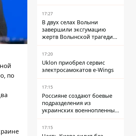
проливу - заключение
зависит от снятия блокады
17:27
США
В двух селах Волыни
завершили эксгумацию
жертв Волынской трагедии
– нашли останки 54 поляков
17:20
Uklon приобрел сервис
ьной
электросамокатов e-Wings
о, по
17:15
два
Россияне создают боевые
подразделения из
украинских военнопленных
- ISW
17:15
краине