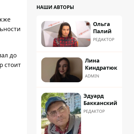
НАШИ АВТОРЫ
акже
Ольга
льности
Палий
РЕДАКТОР
пал до
Лина
р стоит
Киндратюк
ADMIN
Эдуард
Бакканский
РЕДАКТОР