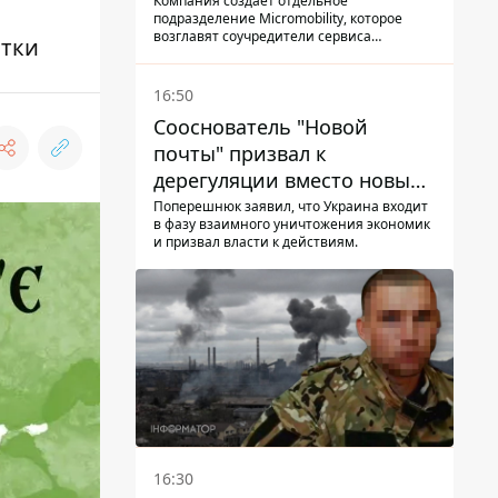
Компания создает отдельное
подразделение Micromobility, которое
возглавят соучредители сервиса
атки
самокатов.
16:50
Сооснователь "Новой
почты" призвал к
дерегуляции вместо новых
налогов - Гетманцев против
Поперешнюк заявил, что Украина входит
в фазу взаимного уничтожения экономик
и призвал власти к действиям.
16:30