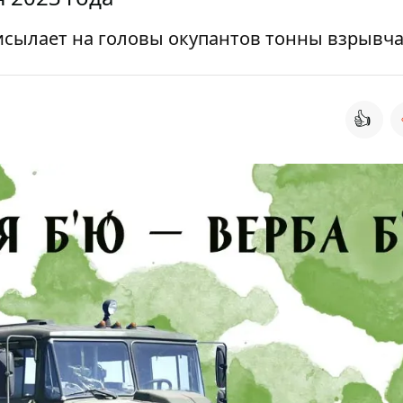
исылает на головы окупантов тонны взрывч
👍