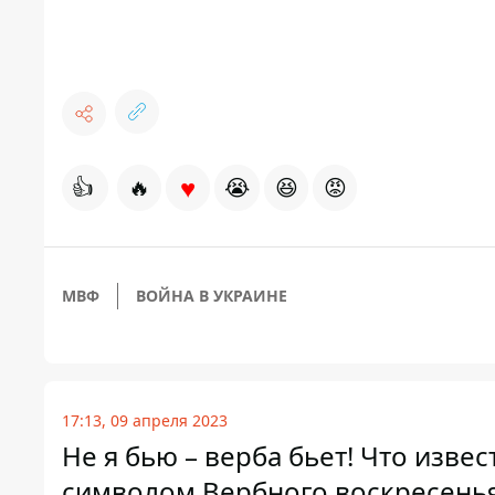
♥
👍
🔥
😭
😆
😡
МВФ
ВОЙНА В УКРАИНЕ
17:13, 09 апреля 2023
Не я бью – верба бьет! Что изве
символом Вербного воскресенья