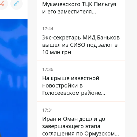
Мукачевского ТЦК Пильгуя
и его заместителя
отправили в СИЗО без
права залога – журналист
17:44
Экс-секретарь МИД Баньков
вышел из СИЗО под залог в
10 млн грн
17:36
На крыше известной
новостройки в
Голосеевском районе
разбивают парк площадью
в гектар
17:31
Иран и Оман дошли до
завершающего этапа
соглашения по Ормузскому