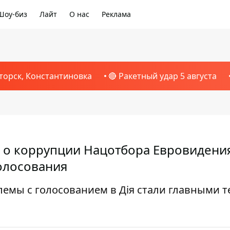
Шоу-биз
Лайт
О нас
Реклама
торск, Константиновка
🔴 Ракетный удар 5 августа
 о коррупции Нацотбора Евровидения
олосования
роблемы с голосованием в Дія стали главными 