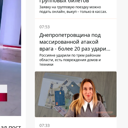
групповых билетов
Заявку на групповую поездку можно
подать онлайн, выкуп – только в кассах.
07:53
Днепропетровщина под
массированной атакой
врага - более 20 раз ударил
дронами и артиллерией
Россияне ударили по трем районам
области, есть повреждения домов и
техники
07:33
ал пост