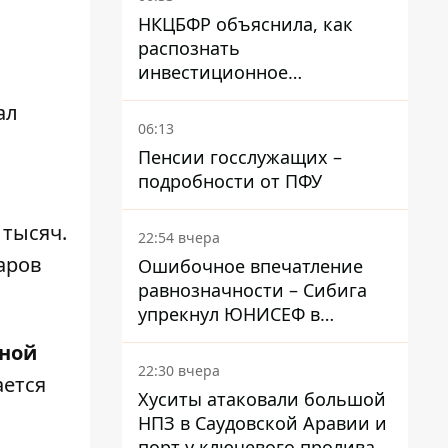
НКЦБФР объяснила, как
распознать
инвестиционное
мошенничество и не
ал
потерять деньги
06:13
Пенсии госслужащих –
подробности от ПФУ
 тысяч.
22:54 вчера
чаров
Ошибочное впечатление
равнозначности – Сибига
упрекнул ЮНИСЕФ в
заявлении о погибших
ной
детях в Украине и РФ
22:30 вчера
ается
Хуситы атаковали большой
м
НПЗ в Саудовской Аравии и
порт у ключевого пролива