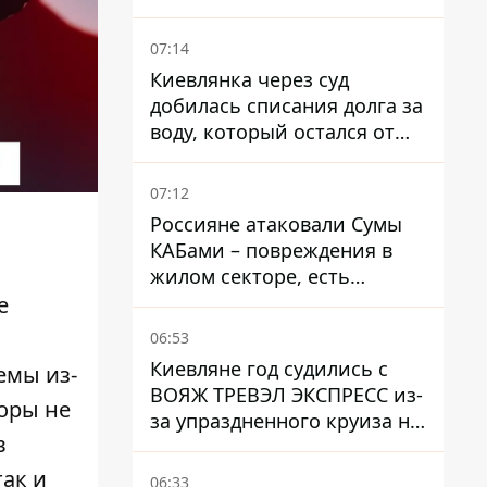
оккупированной Макеевки
в Донецкой области
07:14
Киевлянка через суд
добилась списания долга за
воду, который остался от
умершей матери
07:12
Россияне атаковали Сумы
КАБами – повреждения в
жилом секторе, есть
пострадавшие
е
06:53
Киевляне год судились с
емы из-
ВОЯЖ ТРЕВЭЛ ЭКСПРЕСС из-
оры не
за упраздненного круиза на
в
Costa Firenze - что решил
суд
так и
06:33