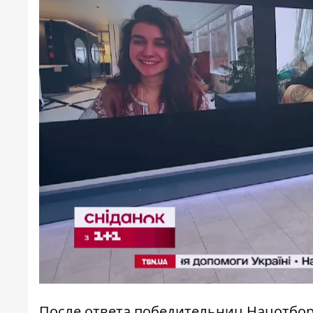
После ответа победительниц Нацотбор