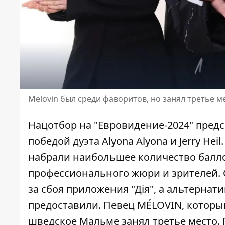
Melovin был среди фаворитов, но занял третье м
Нацотбор на "Евровидение-2024" пред
победой дуэта
Alyona Alyona и Jerry Heil
набрали наибольшее количество балло
профессионального жюри и зрителей. 
за сбоя приложения "
Дія
", а альтерна
предоставили. Певец
MÉLOVIN
, которы
шведское Мальме занял третье место. П