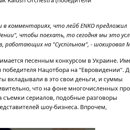
ак Kalush Orchestra (победители
и в комментариях, что лейб ENKO предложил
ении", чтобы поехать, то сегодня мы это у
в, работающих на "Суспільном", - шокировал 
имается песенным конкурсом в Украине. Им
 победителя Нацотбора на "Евровидении". До
ты вкладывали в это свои деньги, и суммы
дивительно, что на фоне многочисленных про
а съемки сериалов, подобные разговоры
едставителей шоу-бизнеса. Впрочем,