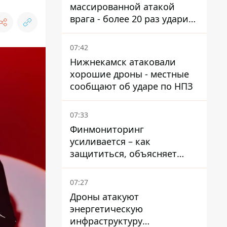
массированной атакой
врага - более 20 раз ударил
дронами и артиллерией
07:42
Нижнекамск атаковали
хорошие дроны - местные
сообщают об ударе по НПЗ
07:33
Финмониторинг
усиливается – как
защититься, объясняет
адвокат.
07:27
Дроны атакуют
энергетическую
инфраструктуру