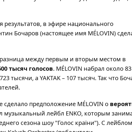
я результатов, в эфире национального
тин Бочаров (настоящее имя MÉLOVIN) сдел
о разница между первым и вторым местом в
00 тысяч голосов
. MÉLOVIN набрал около 83
l 723 тысячи, а YAKTAK – 107 тысяч. Так что Бо
ателей.
ре сделало предположение MÉLOVIN о
вероят
л музыкальный лейбл ENKO, которым заним
днего сезона шоу "Голос країни"). С лейбло