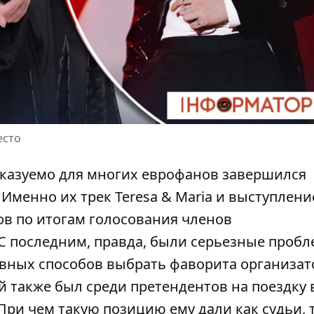
есто
сказуемо для многих еврофанов завершился
. Именно их трек Teresa & Maria и выступлени
в по итогам голосования членов
С последним, правда, были серьезные пробл
тивных способов выбрать фаворита организат
й также был среди претендентов на поездку 
ри чем такую ​​позицию ему дали как судьи, 