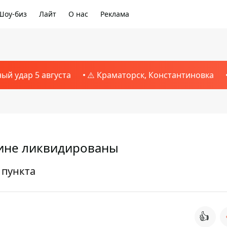
Шоу-биз
Лайт
О нас
Реклама
ный удар 5 августа
⚠️ Краматорск, Константиновка
ине ликвидированы
 пункта
👍