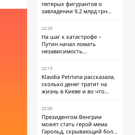
пятерых фигурантов о
завладении 9,2 млрд грн
ПриватБанка направили в
суд
22:33
На шаг к катастрофе –
Путин начал ломать
независимость
собственного Центробанка,
заставив снизить базовую
22:15
ставку
Klavdia Petrivna рассказала,
сколько денег тратит на
жизнь в Киеве и во что
вкладывает миллионы
22:00
Президентом Венгрии
может стать герой мема
Гарольд, скрывающий боль