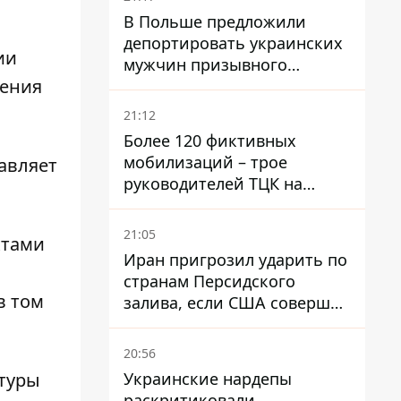
В Польше предложили
депортировать украинских
ии
мужчин призывного
жения
возраста - кого это может
затронуть
21:12
Более 120 фиктивных
мобилизаций – трое
авляет
руководителей ТЦК на
Волыни и Буковине
получили подозрения за
21:05
ктами
фейковые отчеты
Иран пригрозил ударить по
странам Персидского
в том
залива, если США совершат
хотя бы одну атаку - Reuters
20:56
Украинские нардепы
туры
раскритиковали