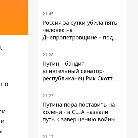
– он возглавил народное
голосование
21:45
Россия за сутки убила пять
человек на
Днепропетровщине – под
ударами оказались пять
,
районов области
21:28
Путин – бандит:
влиятельный сенатор-
республиканец Рик Скотт
 по
призвал Конгресс привлечь
РФ к ответственности за
21:23
войну в Украине
Путина пора поставить на
ии
колени - в США назвали
путь к завершению войны -
ые
National Security Journal
а
21:17