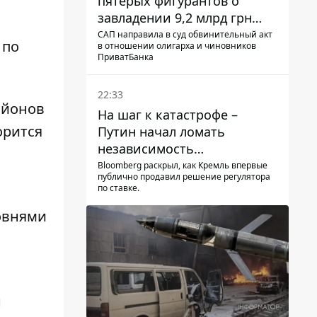
пятерых фигурантов о
завладении 9,2 млрд грн
ПриватБанка направили в
САП направила в суд обвинительный акт
 по
в отношении олигарха и чиновников
суд
ПриватБанка
22:33
айонов
На шаг к катастрофе –
орится
Путин начал ломать
независимость
собственного Центробанка,
Bloomberg раскрыл, как Кремль впервые
публично продавил решение регулятора
заставив снизить базовую
по ставке.
ставку
ровнями
н