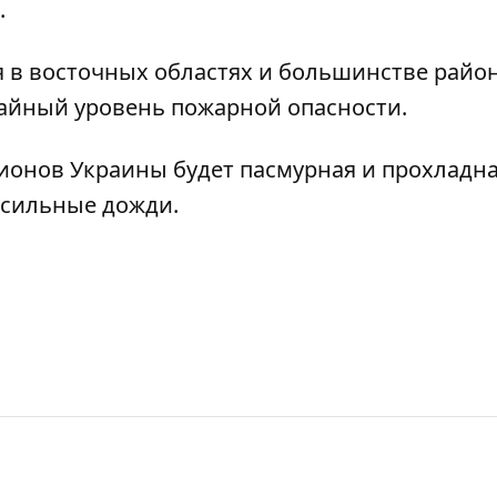
.
я в восточных областях и большинстве райо
айный уровень пожарной опасности
.
гионов Украины
будет пасмурная и прохладн
т сильные дожди.