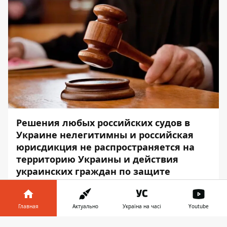
Решения любых российских судов в
Украине нелегитимны и российская
юрисдикция не распространяется на
территорию Украины и действия
украинских граждан по защите
территориальной целостности
государства.
Главная
Актуально
Україна на часі
Youtube
Как передаёт
Информатор
, об этом